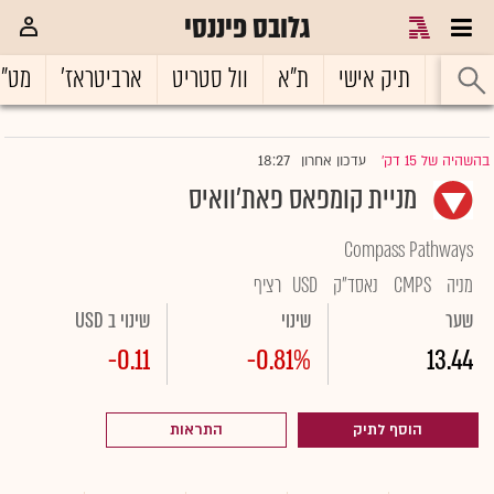
גלובס פיננסי
ראשי
תיק אישי
ת"א
וול סטריט
ארביטראז'
מט"
18:27
בהשהיה של 15 דק'
עדכון אחרון
|
מניית קומפאס פאת'וואיס
Compass Pathways
מניה
CMPS
נאסד"ק
USD
רציף
שער
שינוי
שינוי ב USD
-0.11
-0.81%
13.44
הוסף לתיק
התראות