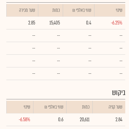
שינוי
₪ שווי באלפי
כמות
שער מכירה
2.85
15,405
0.4
-6.25%
--
--
--
--
--
--
--
--
--
--
--
--
--
--
--
--
ביקוש
שער קניה
כמות
₪ שווי באלפי
שינוי
-6.58%
0.6
20,611
2.84