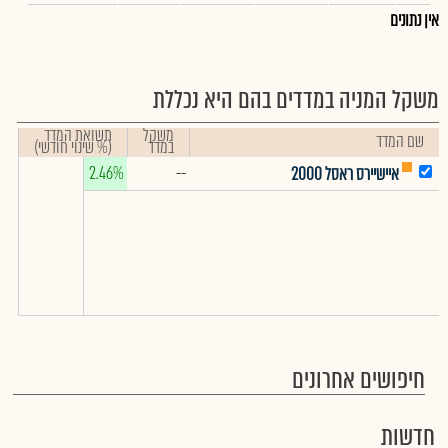
אין נתונים
משקל המניה במדדים בהם היא נכללת
משקל
תשואת המדד
שם המדד
במדד
(% שינוי חודשי)
2.46%
--
איישיירס ראסל 2000
חיפושים אחרונים
חדשות