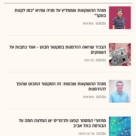
מנהל ההשקעות שממליץ על מניה שהיא "כמו לקנות
בונקר"
04.08.2026
נתנאל אריאל
הבכיר שרואה הזדמנות בסקטור חבוט - ועוד כתבות על
השווקים
01.08.2026
כתבי גלובס
מנהל ההשקעות שבטוח: זה הסקטור החבוט שהפך
להזדמנות
28.07.2026
נתנאל אריאל
מחזורי המסחר קפצו ולג'פריס יש המלצה חמה על
הבורסה בתל אביב
27.07.2026
שירי חביב-ולדהורן