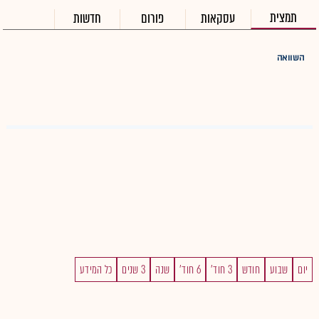
תמצית
עסקאות
פורום
חדשות
השוואה
יום
שבוע
חודש
3 חוד'
6 חוד'
שנה
3 שנים
כל המידע