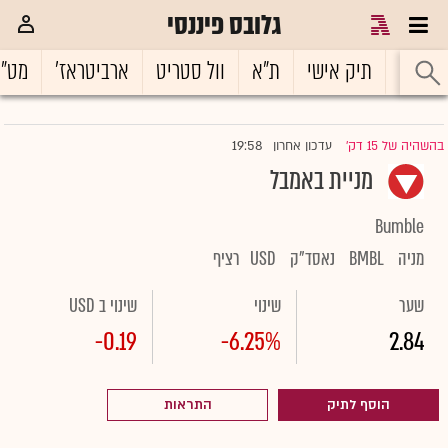
גלובס פיננסי
ראשי
תיק אישי
ת"א
וול סטריט
ארביטראז'
מט"
19:58
בהשהיה של 15 דק'
עדכון אחרון
|
מניית באמבל
Bumble
מניה
BMBL
נאסד"ק
USD
רציף
שער
שינוי
שינוי ב USD
-0.19
-6.25%
2.84
הוסף לתיק
התראות