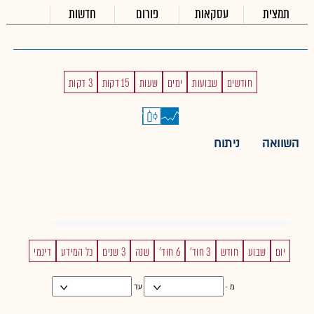
תמצית
עסקאות
פורום
חדשות
חודשים
שבועות
ימים
שעות
15 דקות
3 דקות
השוואה
ניתוח
יום
שבוע
חודש
3 חוד'
6 חוד'
שנה
3 שנים
כל המידע
דינמי
מ -
עד