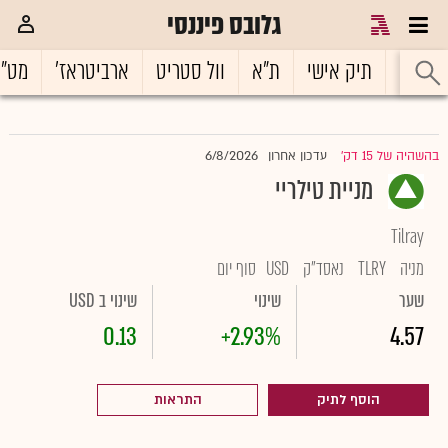
גלובס פיננסי
ראשי
תיק אישי
ת"א
וול סטריט
ארביטראז'
מט"
6/8/2026
בהשהיה של 15 דק'
עדכון אחרון
|
מניית טילריי
Tilray
מניה
TLRY
נאסד"ק
USD
סוף יום
שער
שינוי
שינוי ב USD
0.13
+2.93%
4.57
הוסף לתיק
התראות