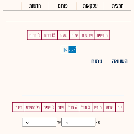
תמצית
עסקאות
פורום
חדשות
חודשים
שבועות
ימים
שעות
15 דקות
3 דקות
השוואה
ניתוח
יום
שבוע
חודש
3 חוד'
6 חוד'
שנה
3 שנים
כל המידע
דינמי
מ -
עד