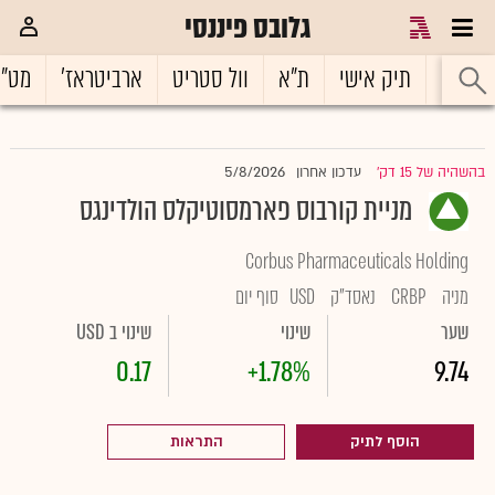
גלובס פיננסי
ראשי
תיק אישי
ת"א
וול סטריט
ארביטראז'
מט"
5/8/2026
בהשהיה של 15 דק'
עדכון אחרון
|
מניית קורבוס פארמסוטיקלס הולדינגס
Corbus Pharmaceuticals Holding
מניה
CRBP
נאסד"ק
USD
סוף יום
שער
שינוי
שינוי ב USD
0.17
+1.78%
9.74
הוסף לתיק
התראות