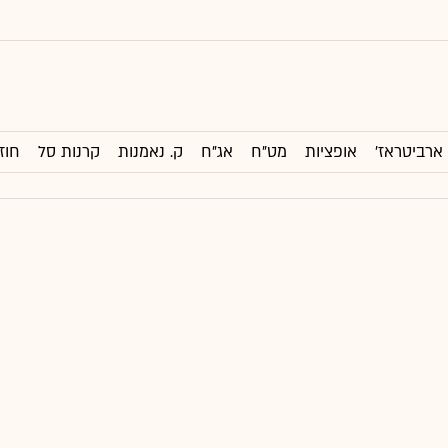
ארביטראז'
אופציות
מט"ח
אג"ח
ק. נאמנות
קרנות סל
חוז