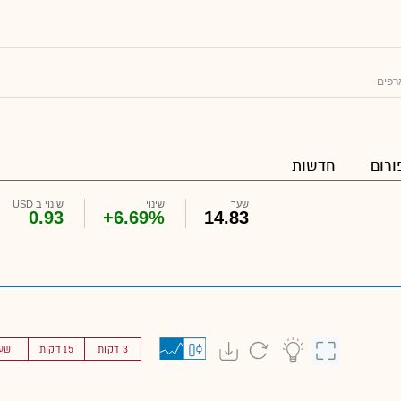
רפים
ורום
חדשות
שער
שינוי
שינוי ב USD
0.93
+6.69%
14.83
3 דקות
15 דקות
שע