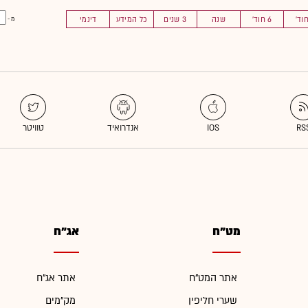
6 חוד'
שנה
3 שנים
כל המידע
דינמי
מ -
מט"ח
אג"ח
אתר המט"ח
אתר אג"ח
שערי חליפין
מק"מים