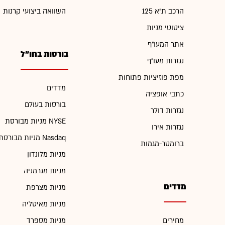
הרכב ת"א 125
השוואה ביצועי קרנות
ציטוטי מניות
אתר המעו"ף
בורסות בחו"ל
נגזרות מעו"ף
מפת פוזיציות פתוחות
מדדים
כתבי אופציה
בורסות בעולם
נגזרות דולר
מניות מבורסת NYSE
נגזרות אירו
מניות מבורסת Nasdaq
ברומטר-מגמות
מניות מלונדון
מניות מגרמניה
מדדים
מניות מצרפת
מניות מאיטליה
מחירים
מניות מספרד