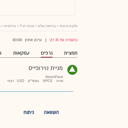
גלובס פיננסי
>
בורסות עולם
>
מניות חו"ל
>
נוירופייס
> ג
20:00
בהשהיה של 15 דק'
עדכון אחרון
|
תמצית
גרפים
עסקאות
פ
מניית נוירופייס
NeuroPace
מניה
NPCE
נאסד"ק
USD
רציף
השוואה
ניתוח