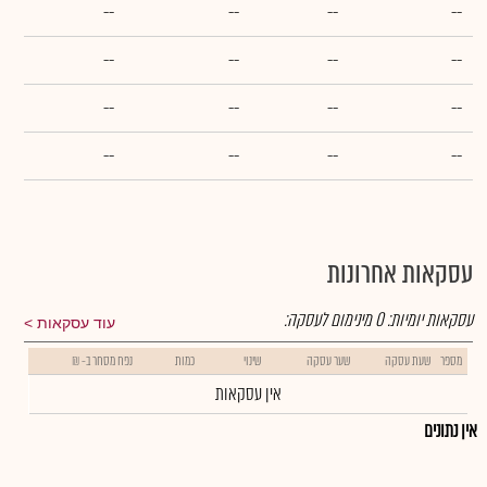
--
--
--
--
--
--
--
--
--
--
--
--
--
--
--
--
עסקאות אחרונות
עסקאות יומיות:
0
מינימום לעסקה:
עוד עסקאות
מספר
שעת עסקה
שער עסקה
שינוי
כמות
נפח מסחר ב- ₪
אין עסקאות
אין נתונים