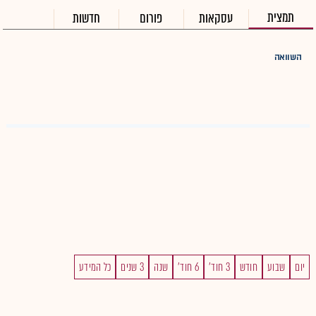
תמצית
עסקאות
פורום
חדשות
השוואה
יום
שבוע
חודש
3 חוד'
6 חוד'
שנה
3 שנים
כל המידע