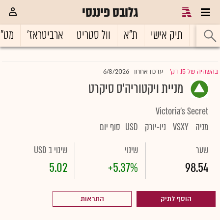
גלובס פיננסי
ראשי
תיק אישי
ת"א
וול סטריט
ארביטראז'
מט"
6/8/2026
בהשהיה של 15 דק'
עדכון אחרון
|
מניית ויקטוריה'ס סיקרט
Victoria's Secret
מניה
VSXY
ניו-יורק
USD
סוף יום
שער
שינוי
שינוי ב USD
5.02
+5.37%
98.54
הוסף לתיק
התראות