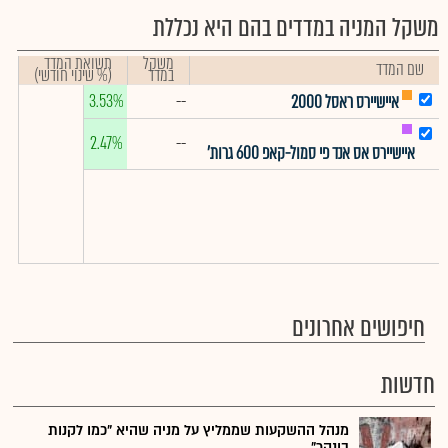
משקל המניה במדדים בהם היא נכללת
משקל
תשואת המדד
שם המדד
במדד
(% שינוי חודשי)
3.53%
--
איישיירס ראסל 2000
2.47%
--
איישיירס אס אנד פי סמול-קאפ 600 גרות'
חיפושים אחרונים
חדשות
מנהל ההשקעות שממליץ על מניה שהיא "כמו לקנות
בונקר"