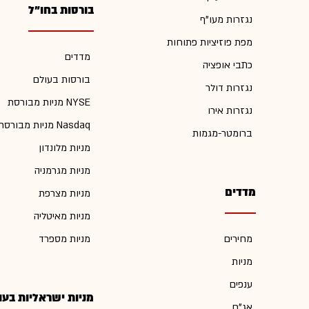
בורסות בחו"ל
נגזרות מעו"ף
מפת פוזיציות פתוחות
מדדים
כתבי אופציה
בורסות בעולם
נגזרות דולר
מניות מבורסת NYSE
נגזרות אירו
מניות מבורסת Nasdaq
ברומטר-מגמות
מניות מלונדון
מניות מגרמניה
מדדים
מניות מצרפת
מניות מאיטליה
מחירים
מניות מספרד
מניות
ענפים
מניות ישראליות בעו
אג"ח