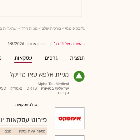
גלובס פיננסי
>
בורסות עולם
>
מניות חו"ל
>
ישראליות ב
4/8/2026
בהשהיה של 15 דק'
עדכון אחרון
|
תמצית
גרפים
עסקאות
פ
מניית אלפא טאו מדיקל
Alpha Tau Medical
ישראליות בניו-יורק
DRTS
נאסד"ק
USD
סוף יום
סה"כ עסקאות
פירוט עסקאות יומ
מספר
שעת עסקה
מצב