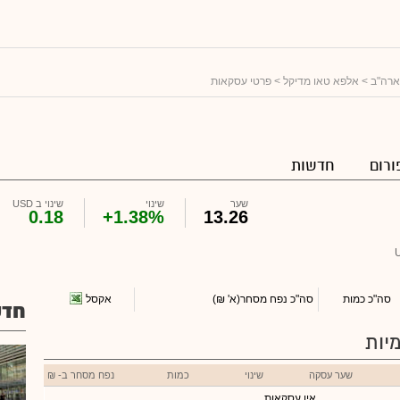
ארה"ב
>
אלפא טאו מדיקל
> פרטי עסקאות
ורום
חדשות
שער
שינוי
שינוי ב USD
0.18
+1.38%
13.26
אקסל
סה"כ כמות
סה"כ נפח מסחר
(א' ₪)
חדש
יות
שער עסקה
שינוי
כמות
נפח מסחר ב- ₪
אין עסקאות