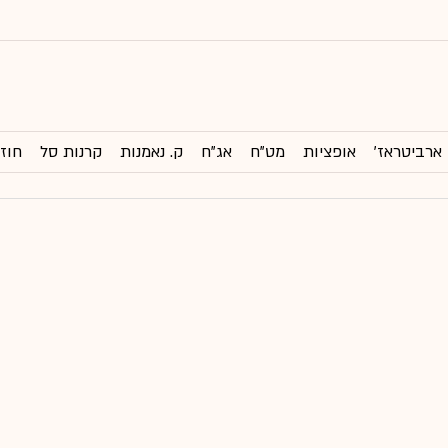
ארביטראז'
אופציות
מט"ח
אג"ח
ק. נאמנות
קרנות סל
חוזי