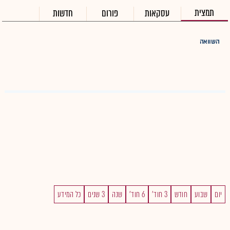
תמצית
עסקאות
פורום
חדשות
השוואה
יום
שבוע
חודש
3 חוד'
6 חוד'
שנה
3 שנים
כל המידע