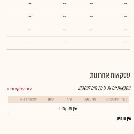
--
--
--
--
--
--
--
--
--
--
--
--
--
--
--
--
עסקאות אחרונות
עסקאות יומיות:
0
מינימום לעסקה:
עוד עסקאות
מספר
שעת עסקה
שער עסקה
שינוי
כמות
נפח מסחר ב- ₪
אין עסקאות
אין נתונים