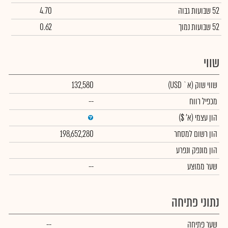
52 שבועות גבוה
4.70
52 שבועות נמוך
0.62
שווי
שווי שוק
(א` USD)
132,580
מכפיל רווח
--
הון עצמי
(א' $)
הון רשום למסחר
198,652,280
הון מונפק ונפרע
שער ממוצע
--
נתוני פתיחה
שער פתיחה
--