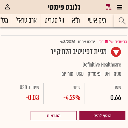
גלובס פיננסי
ראשי
תיק אישי
ת"א
וול סטריט
ארביטראז'
מט"
4/8/2026
בהשהיה של 15 דק'
עדכון אחרון
|
מניית דפיניטיב הלת'קייר
Definitive Healthcare
מניה
DH
נאסד"ק
USD
סוף יום
שער
שינוי
שינוי ב USD
-0.03
-4.29%
0.66
הוסף לתיק
התראות