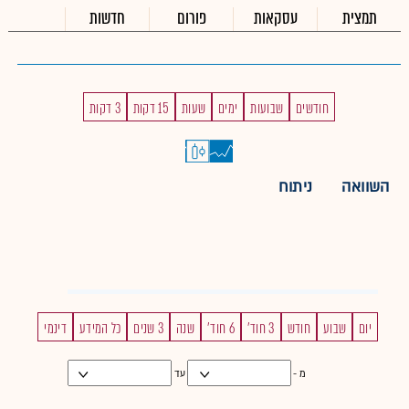
תמצית
עסקאות
פורום
חדשות
חודשים
שבועות
ימים
שעות
15 דקות
3 דקות
השוואה
ניתוח
יום
שבוע
חודש
3 חוד'
6 חוד'
שנה
3 שנים
כל המידע
דינמי
מ -
עד