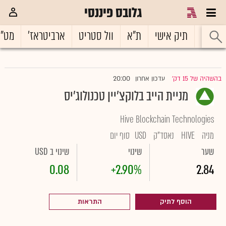
גלובס פיננסי
ראשי
תיק אישי
ת"א
וול סטריט
ארביטראז'
מט"
20:00
בהשהיה של 15 דק'
עדכון אחרון
|
מניית הייב בלוקצ'יין טכנולוג'יס
Hive Blockchain Technologies
מניה
HIVE
נאסד"ק
USD
סוף יום
שער
שינוי
שינוי ב USD
0.08
+2.90%
2.84
הוסף לתיק
התראות