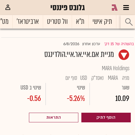
גלובס פיננסי
ראשי
תיק אישי
ת"א
וול סטריט
ארביטראז'
מט"
6/8/2026
בהשהיה של 15 דק'
עדכון אחרון
|
מניית אם.איי.אר.איי.הולדינגס
MARA Holdings
מניה
MARA
נאסד"ק
USD
סוף יום
שער
שינוי
שינוי ב USD
-0.56
-5.26%
10.09
הוסף לתיק
התראות