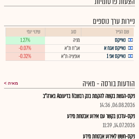
הצעות פרסומיות
ניירות ערך נוספים
שם הנייר
סוג
שינוי יומי
נאייקס
מניה
1.27%
נאייקס אגח א
אג"ח ת"א
-0.07%
נאייקס אפ 1
אופציה ת"א
-0.32%
הודעות בורסה - מאיה
מאיה
ניקס-הגשת בקשה להקמת בנק רבשבN בדיעוםA בארה"ב
06.08.2026, 14:36
ניקס-עדכון בקשר עם אירוע אבטחת מידע
14.07.2026, 11:39
ניקס-חשש לאירוע אבטחת מידע