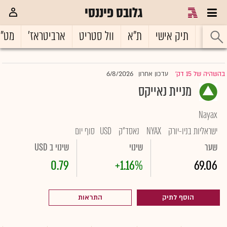
גלובס פיננסי
ראשי
תיק אישי
ת"א
וול סטריט
ארביטראז'
מט"
6/8/2026
בהשהיה של 15 דק'
עדכון אחרון
|
מניית נאייקס
Nayax
ישראליות בניו-יורק
NYAX
נאסד"ק
USD
סוף יום
שער
שינוי
שינוי ב USD
0.79
+1.16%
69.06
הוסף לתיק
התראות