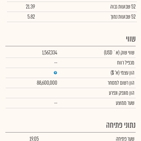
52 שבועות גבוה
21.39
52 שבועות נמוך
5.82
שווי
שווי שוק
(א` USD)
1,567,334
מכפיל רווח
--
הון עצמי
(א' $)
הון רשום למסחר
88,600,000
הון מונפק ונפרע
שער ממוצע
--
נתוני פתיחה
שער פתיחה
19.05