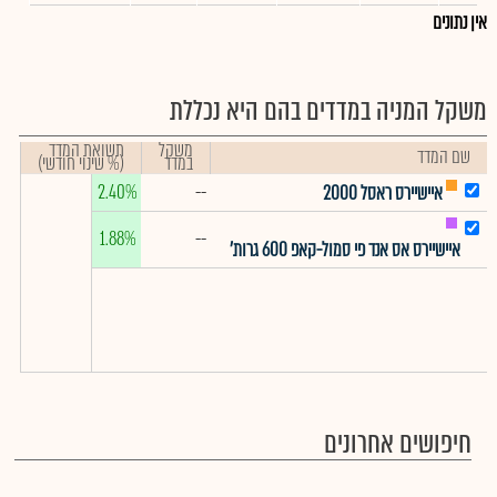
אין נתונים
משקל המניה במדדים בהם היא נכללת
משקל
תשואת המדד
שם המדד
במדד
(% שינוי חודשי)
2.40%
--
איישיירס ראסל 2000
1.88%
--
איישיירס אס אנד פי סמול-קאפ 600 גרות'
חיפושים אחרונים