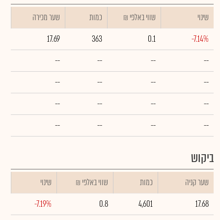
שינוי
₪ שווי באלפי
כמות
שער מכירה
17.69
363
0.1
-7.14%
--
--
--
--
--
--
--
--
--
--
--
--
--
--
--
--
ביקוש
שער קניה
כמות
₪ שווי באלפי
שינוי
-7.19%
0.8
4,601
17.68