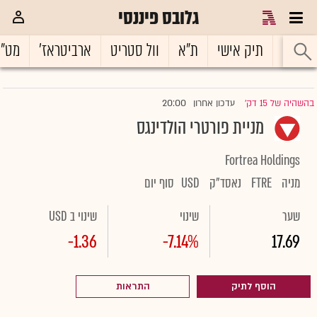
גלובס פיננסי
ראשי
תיק אישי
ת"א
וול סטריט
ארביטראז'
מט"
20:00
בהשהיה של 15 דק'
עדכון אחרון
|
מניית פורטרי הולדינגס
Fortrea Holdings
מניה
FTRE
נאסד"ק
USD
סוף יום
שער
שינוי
שינוי ב USD
-1.36
-7.14%
17.69
הוסף לתיק
התראות