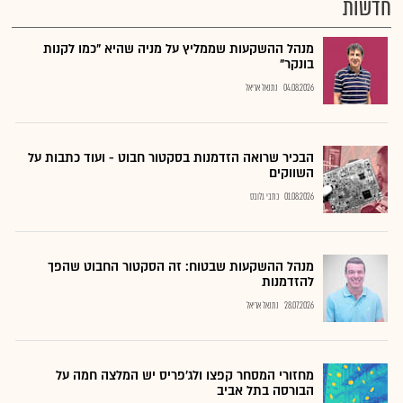
חדשות
מנהל ההשקעות שממליץ על מניה שהיא "כמו לקנות
בונקר"
04.08.2026
נתנאל אריאל
הבכיר שרואה הזדמנות בסקטור חבוט - ועוד כתבות על
השווקים
01.08.2026
כתבי גלובס
מנהל ההשקעות שבטוח: זה הסקטור החבוט שהפך
להזדמנות
28.07.2026
נתנאל אריאל
מחזורי המסחר קפצו ולג'פריס יש המלצה חמה על
הבורסה בתל אביב