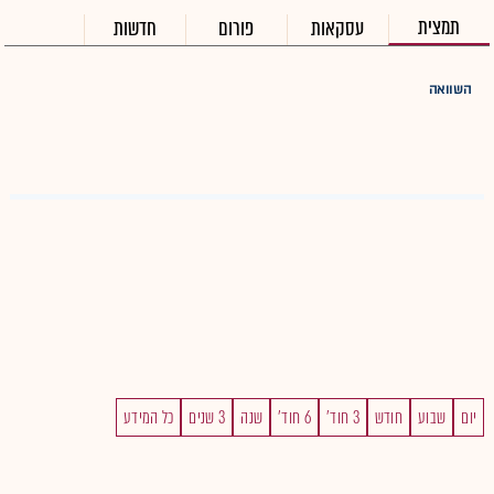
תמצית
עסקאות
פורום
חדשות
השוואה
יום
שבוע
חודש
3 חוד'
6 חוד'
שנה
3 שנים
כל המידע