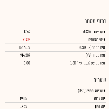
נתוני מסחר
שער אחרון
(USD)
17.69
שינוי באחוזים
-7.14%
נפח מסחר
(א` USD)
16,173.74
נפח מסחר
(ע"נ)
914,287
נפח ממוצע לרבעון (א` USD)
0.00
שערים
שער יומי ממוצע
(USD)
--
יומי גבוה
19.05
יומי נמוך
17.65