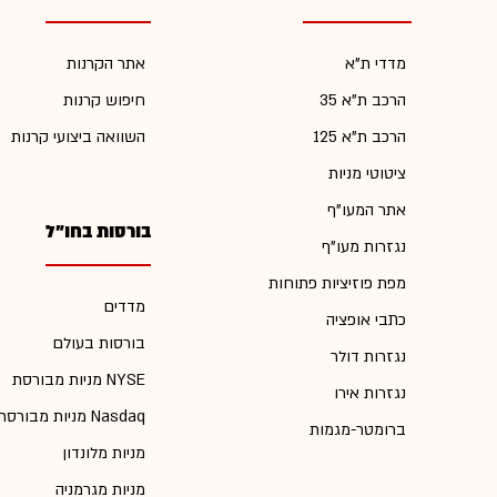
מדדי ת"א
אתר הקרנות
הרכב ת"א 35
חיפוש קרנות
הרכב ת"א 125
השוואה ביצועי קרנות
ציטוטי מניות
אתר המעו"ף
בורסות בחו"ל
נגזרות מעו"ף
מפת פוזיציות פתוחות
מדדים
כתבי אופציה
בורסות בעולם
נגזרות דולר
מניות מבורסת NYSE
נגזרות אירו
מניות מבורסת Nasdaq
ברומטר-מגמות
מניות מלונדון
מניות מגרמניה