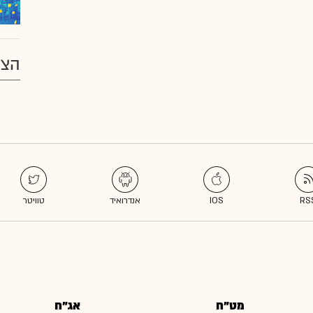
הצע
מט"ח
אג"ח