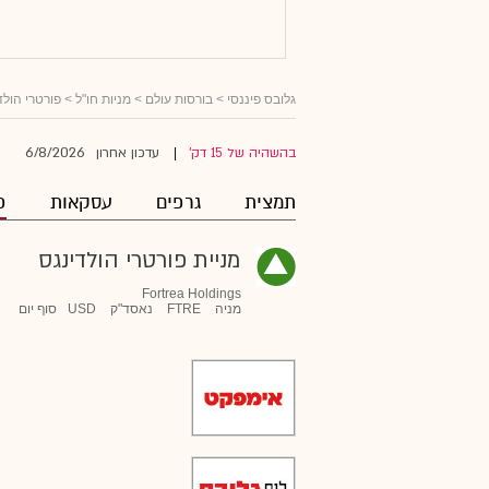
גלובס פיננסי
>
בורסות עולם
>
מניות חו"ל
>
פורטרי הולד
6/8/2026
בהשהיה של 15 דק'
עדכון אחרון
|
תמצית
גרפים
עסקאות
פ
מניית פורטרי הולדינגס
Fortrea Holdings
מניה
FTRE
נאסד"ק
USD
סוף יום