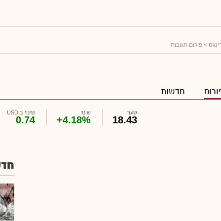
ינגס
> פורום תגובות
ורום
חדשות
שער
שינוי
שינוי ב USD
0.74
+4.18%
18.43
חדש