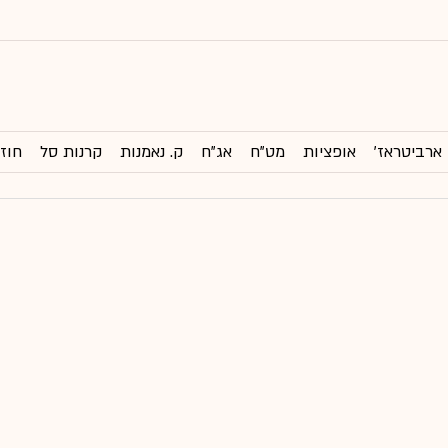
ארביטראז'
אופציות
מט"ח
אג"ח
ק. נאמנות
קרנות סל
חוזי