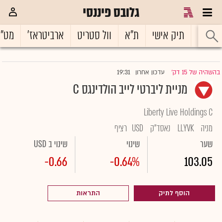
גלובס פיננסי
ראשי
תיק אישי
ת"א
וול סטריט
ארביטראז'
מט"
19:31
בהשהיה של 15 דק'
עדכון אחרון
|
מניית ליברטי לייב הולדינגס C
Liberty Live Holdings C
מניה
LLYVK
נאסד"ק
USD
רציף
שער
שינוי
שינוי ב USD
-0.66
-0.64%
103.05
הוסף לתיק
התראות