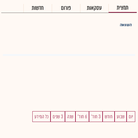
תמצית
עסקאות
פורום
חדשות
השוואה
יום
שבוע
חודש
3 חוד'
6 חוד'
שנה
3 שנים
כל המידע