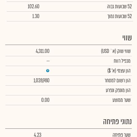
52 שבועות גבוה
102.60
52 שבועות נמוך
1.30
שווי
שווי שוק
(א` USD)
4,311.00
מכפיל רווח
--
הון עצמי
(א' $)
הון רשום למסחר
1,028,980
הון מונפק ונפרע
שער ממוצע
0.00
נתוני פתיחה
שער פתיחה
4.23