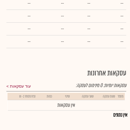
--
--
--
--
--
--
--
--
--
--
--
--
--
--
--
--
עסקאות אחרונות
עסקאות יומיות:
0
מינימום לעסקה:
עוד עסקאות
מספר
שעת עסקה
שער עסקה
שינוי
כמות
נפח מסחר ב- ₪
אין עסקאות
אין נתונים