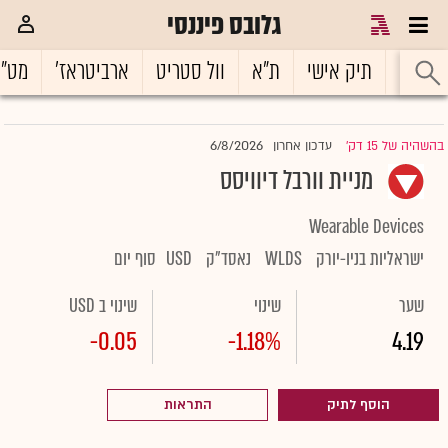
גלובס פיננסי
ראשי
תיק אישי
ת"א
וול סטריט
ארביטראז'
מט"
6/8/2026
בהשהיה של 15 דק'
עדכון אחרון
|
מניית וורבל דיוויסס
Wearable Devices
ישראליות בניו-יורק
WLDS
נאסד"ק
USD
סוף יום
שער
שינוי
שינוי ב USD
-0.05
-1.18%
4.19
הוסף לתיק
התראות