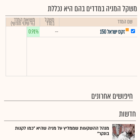
משקל המניה במדדים בהם היא נכללת
משקל
תשואת המדד
שם המדד
במדד
(% שינוי חודשי)
0.91%
--
זקס ישראל 150
חיפושים אחרונים
חדשות
מנהל ההשקעות שממליץ על מניה שהיא "כמו לקנות
בונקר"