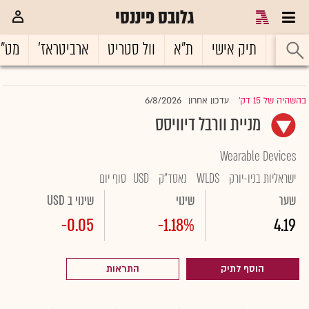
גלובס פיננסי
ראשי
תיק אישי
ת"א
וול סטריט
ארביטראז'
מט"
6/8/2026
בהשהיה של 15 דק'
עדכון אחרון
|
מניית וורבל דיוויסס
Wearable Devices
ישראליות בניו-יורק
WLDS
נאסד"ק
USD
סוף יום
שער
שינוי
שינוי ב USD
-0.05
-1.18%
4.19
הוסף לתיק
התראות