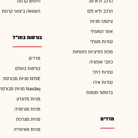
הרכב ת"א 35
חיפוש קרנות
הרכב ת"א 125
השוואה ביצועי קרנות
ציטוטי מניות
אתר המעו"ף
בורסות בחו"ל
נגזרות מעו"ף
מפת פוזיציות פתוחות
מדדים
כתבי אופציה
בורסות בעולם
נגזרות דולר
מניות מבורסת NYSE
נגזרות אירו
מניות מבורסת Nasdaq
ברומטר-מגמות
מניות מלונדון
מניות מגרמניה
מדדים
מניות מצרפת
מניות מאיטליה