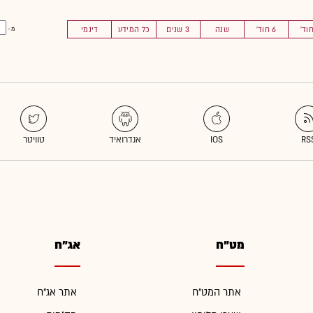
6 חוד'
שנה
3 שנים
כל המידע
דינמי
מ -
מט"ח
אג"ח
אתר המט"ח
אתר אג"ח