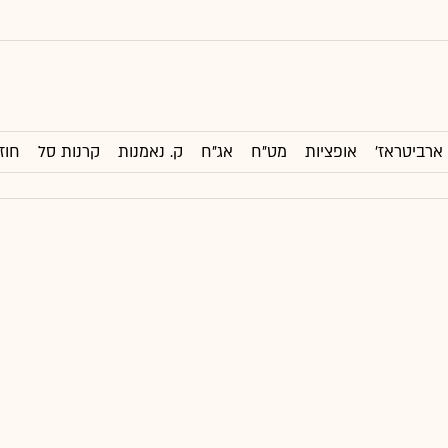
ארביטראז'
אופציות
מט"ח
אג"ח
ק. נאמנות
קרנות סל
חוז