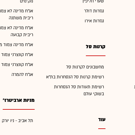
שערי חליפין
מק"מים
נגזרות דולר
אג"ח מדינה לא צמו
ריבית משתנה
נגזרות אירו
אג"ח מדינה לא צמו
ריבית קבועה
אג"ח מדינה צמוד מ
קרנות סל
אג"ח קונצרני צמוד 
אג"ח קונצרני צמוד 
מחשבונים לקרנות סל
אג"ח להמרה
רשימת קרנות סל הנסחרות בת"א
רשימת תעודות סל הנסחרות
בשוקי עולם
מניות ארביטרז'
עוד
תל אביב - ניו יורק