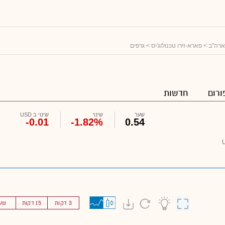
ארה"ב
>
פארא-זירו טכנולוג'יס
> גרפים
ורום
חדשות
שער
שינוי
שינוי ב USD
-0.01
-1.82%
0.54
3 דקות
15 דקות
שע