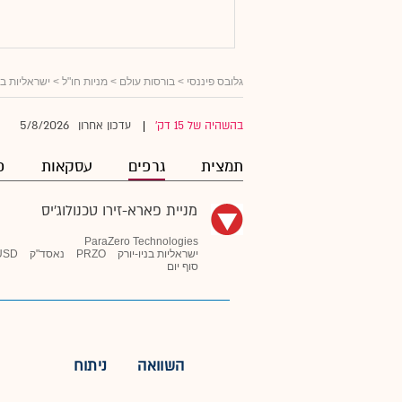
גלובס פיננסי
>
בורסות עולם
>
מניות חו"ל
>
ישראליות ב
5/8/2026
בהשהיה של 15 דק'
עדכון אחרון
|
תמצית
גרפים
עסקאות
פ
מניית פארא-זירו טכנולוג'יס
ParaZero Technologies
ישראליות בניו-יורק
PRZO
נאסד"ק
USD
סוף יום
השוואה
ניתוח