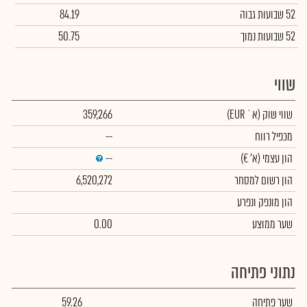
52 שבועות גבוה
84.19
52 שבועות נמוך
50.75
שווי
שווי שוק
(א` EUR)
359,266
מכפיל רווח
--
הון עצמי
(א' €)
--
הון רשום למסחר
6,520,272
הון מונפק ונפרע
שער ממוצע
0.00
נתוני פתיחה
שער פתיחה
59.26