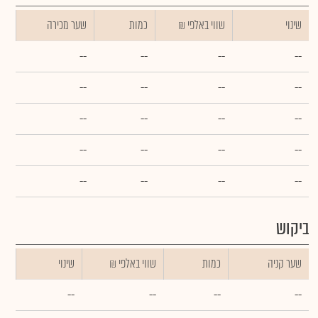
שינוי
₪ שווי באלפי
כמות
שער מכירה
--
--
--
--
--
--
--
--
--
--
--
--
--
--
--
--
--
--
--
--
ביקוש
שער קניה
כמות
₪ שווי באלפי
שינוי
--
--
--
--