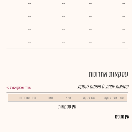
--
--
--
--
--
--
--
--
--
--
--
--
--
--
--
--
עסקאות אחרונות
עסקאות יומיות:
0
מינימום לעסקה:
עוד עסקאות
מספר
שעת עסקה
שער עסקה
שינוי
כמות
נפח מסחר ב- ₪
אין עסקאות
אין נתונים