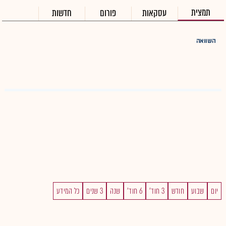
תמצית
עסקאות
פורום
חדשות
השוואה
יום
שבוע
חודש
3 חוד'
6 חוד'
שנה
3 שנים
כל המידע