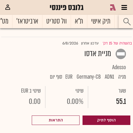
גלובס פיננסי
ראשי
תיק אישי
ת"א
וול סטריט
ארביטראז'
מט"
6/8/2026
בהשהיה של 15 דק'
עדכון אחרון
|
מניית אדסו
Adesso
מניה
ADN1
Germany-CB
EUR
סוף יום
שער
שינוי
שינוי ב EUR
0.00
0.00%
55.1
הוסף לתיק
התראות