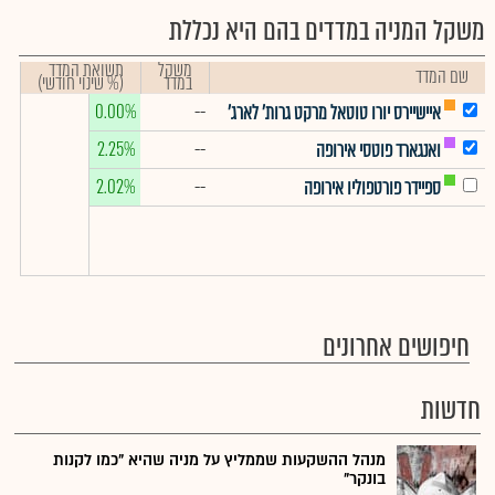
משקל המניה במדדים בהם היא נכללת
משקל
תשואת המדד
שם המדד
במדד
(% שינוי חודשי)
0.00%
--
איישיירס יורו טוטאל מרקט גרות' לארג'
2.25%
--
ואנגארד פוטסי אירופה
2.02%
--
ספיידר פורטפוליו אירופה
חיפושים אחרונים
חדשות
מנהל ההשקעות שממליץ על מניה שהיא "כמו לקנות
בונקר"