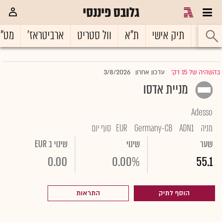
גלובס פיננסי
ראשי
תיק אישי
ת"א
וול סטריט
ארביטראז'
מט"
3/8/2026
בהשהיה של 15 דק'
עדכון אחרון
|
מניית אדסו
Adesso
מניה
ADN1
Germany-CB
EUR
סוף יום
שער
שינוי
שינוי ב EUR
0.00
0.00%
55.1
הוסף לתיק
התראות