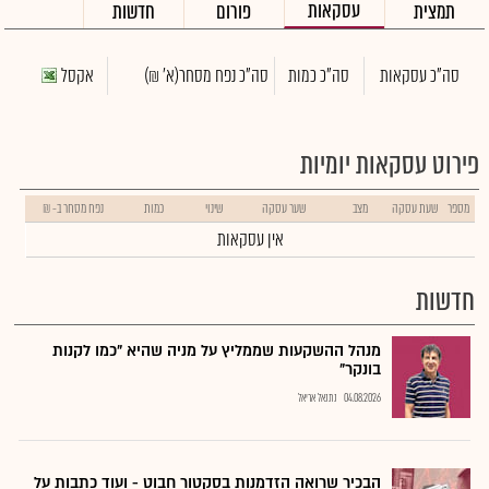
עסקאות
תמצית
פורום
חדשות
סה"כ עסקאות
סה"כ כמות
סה"כ נפח מסחר
(א' ₪)
אקסל
פירוט עסקאות יומיות
מספר
שעת עסקה
מצב
שער עסקה
שינוי
כמות
נפח מסחר ב- ₪
אין עסקאות
חדשות
מנהל ההשקעות שממליץ על מניה שהיא "כמו לקנות
בונקר"
04.08.2026
נתנאל אריאל
הבכיר שרואה הזדמנות בסקטור חבוט - ועוד כתבות על