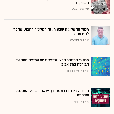
השווקים
01.08.2026
כתבי גלובס
מנהל ההשקעות שבטוח: זה הסקטור החבוט שהפך
להזדמנות
28.07.2026
נתנאל אריאל
מחזורי המסחר קפצו ולג'פריס יש המלצה חמה על
הבורסה בתל אביב
27.07.2026
שירי חביב-ולדהורן
היכונו לירידות בבורסה: כך ייראה השבוע המטלטל
שבפתח
27.07.2026
רם מורי