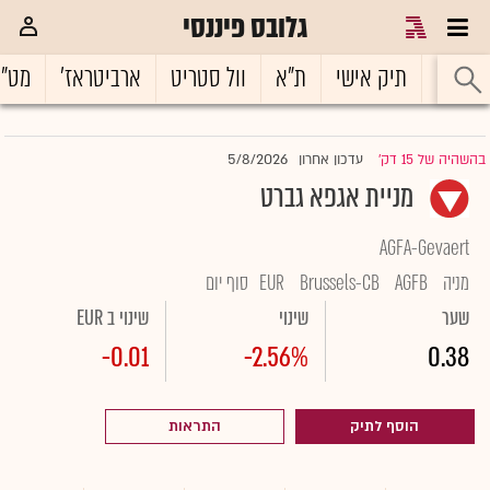
גלובס פיננסי
ראשי
תיק אישי
ת"א
וול סטריט
ארביטראז'
מט"
5/8/2026
בהשהיה של 15 דק'
עדכון אחרון
|
מניית אגפא גברט
AGFA-Gevaert
מניה
AGFB
Brussels-CB
EUR
סוף יום
שער
שינוי
שינוי ב EUR
-0.01
-2.56%
0.38
הוסף לתיק
התראות