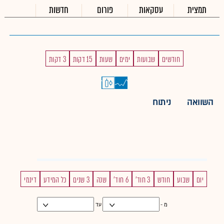
תמצית
עסקאות
פורום
חדשות
חודשים
שבועות
ימים
שעות
15 דקות
3 דקות
השוואה
ניתוח
יום
שבוע
חודש
3 חוד'
6 חוד'
שנה
3 שנים
כל המידע
דינמי
מ -
עד