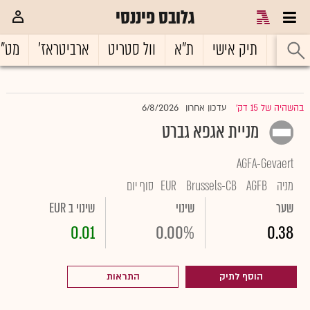
גלובס פיננסי
ראשי
תיק אישי
ת"א
וול סטריט
ארביטראז'
מט"
6/8/2026
בהשהיה של 15 דק'
עדכון אחרון
|
מניית אגפא גברט
AGFA-Gevaert
מניה
AGFB
Brussels-CB
EUR
סוף יום
שער
שינוי
שינוי ב EUR
0.01
0.00%
0.38
הוסף לתיק
התראות