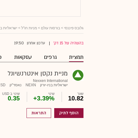
גלובס פיננסי
>
בורסות עולם
>
מניות חו"ל
>
ישראליות ב
19:50
בהשהיה של 15 דק'
עדכון אחרון
|
תמצית
גרפים
עסקאות
פ
מניית נקסן אינטרנשיונל
Nexxen International
ישראליות בניו-יורק
NEXN
נאסד"ק
USD
שער
שינוי
שינוי ב USD
0.35
+3.39%
10.82
הוסף לתיק
התראות