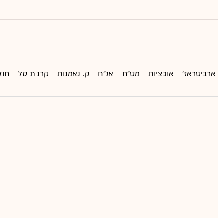
ארביטראז'
אופציות
מט"ח
אג"ח
ק. נאמנות
קרנות סל
חוז