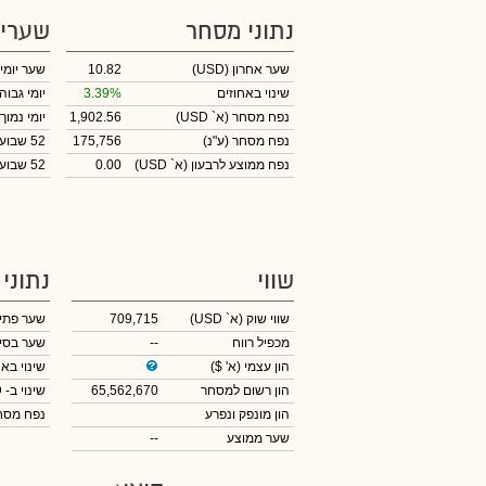
נתוני מסחר
שערי
שער אחרון
(USD)
10.82
שער יומי
שינוי באחוזים
3.39%
יומי גבוה
נפח מסחר
(א` USD)
1,902.56
יומי נמוך
נפח מסחר
(ע"נ)
175,756
52 שבועות גבוה
נפח ממוצע לרבעון (א` USD)
0.00
52 שבועות נמוך
שווי
נתוני
שווי שוק
(א` USD)
709,715
שער פתי
מכפיל רווח
--
שער בסי
הון עצמי
(א' $)
שינוי באח
הון רשום למסחר
65,562,670
שינוי
ב- USD
הון מונפק ונפרע
נפח מס
שער ממוצע
--