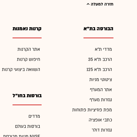
חזרה למעלה
הבורסה בת"א
קרנות נאמנות
מדדי ת"א
אתר הקרנות
הרכב ת"א 35
חיפוש קרנות
הרכב ת"א 125
השוואה ביצועי קרנות
ציטוטי מניות
אתר המעו"ף
בורסות בחו"ל
נגזרות מעו"ף
מפת פוזיציות פתוחות
מדדים
כתבי אופציה
בורסות בעולם
נגזרות דולר
מניות מבורסת NYSE