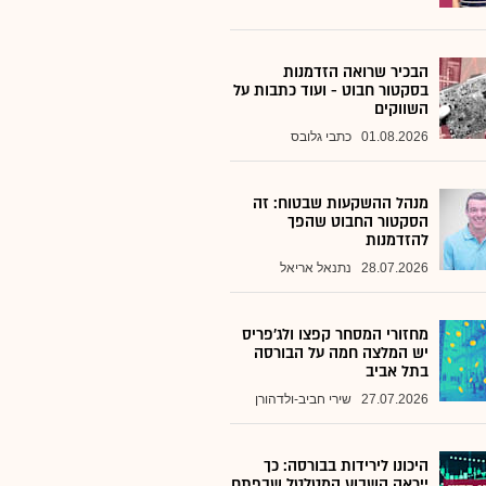
הבכיר שרואה הזדמנות
בסקטור חבוט - ועוד כתבות על
השווקים
01.08.2026
כתבי גלובס
מנהל ההשקעות שבטוח: זה
הסקטור החבוט שהפך
להזדמנות
28.07.2026
נתנאל אריאל
מחזורי המסחר קפצו ולג'פריס
יש המלצה חמה על הבורסה
בתל אביב
27.07.2026
שירי חביב-ולדהורן
היכונו לירידות בבורסה: כך
ייראה השבוע המטלטל שבפתח