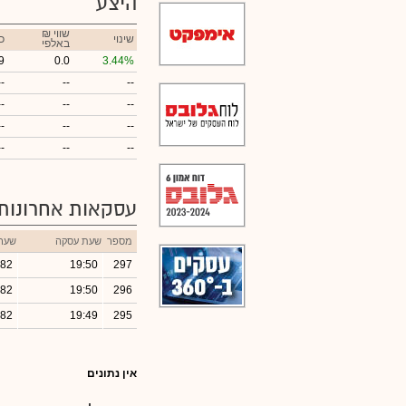
היצע
₪ שווי
שינוי
כ
באלפי
9
0.0
3.44%
--
--
--
--
--
--
--
--
--
--
--
--
עסקאות אחרונות
מספר
שעת עסקה
שער
.82
19:50
297
.82
19:50
296
.82
19:49
295
אין נתונים