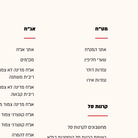
מט"ח
אג"ח
אתר המט"ח
אתר אג"ח
שערי חליפין
מק"מים
נגזרות דולר
אג"ח מדינה לא צמו
ריבית משתנה
נגזרות אירו
אג"ח מדינה לא צמו
ריבית קבועה
אג"ח מדינה צמוד מ
קרנות סל
אג"ח קונצרני צמוד 
אג"ח קונצרני צמוד 
מחשבונים לקרנות סל
אג"ח להמרה
רשימת קרנות סל הנסחרות בת"א