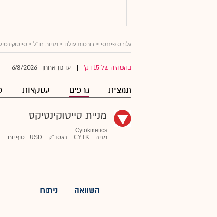
גלובס פיננסי
>
בורסות עולם
>
מניות חו"ל
>
סייטוקינטיק
6/8/2026
בהשהיה של 15 דק'
עדכון אחרון
|
תמצית
גרפים
עסקאות
פ
מניית סייטוקינטיקס
Cytokinetics
מניה
CYTK
נאסד"ק
USD
סוף יום
השוואה
ניתוח