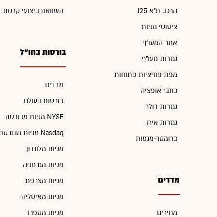
הרכב ת"א 125
השוואה ביצועי קרנות
ציטוטי מניות
אתר המעו"ף
בורסות בחו"ל
נגזרות מעו"ף
מפת פוזיציות פתוחות
מדדים
כתבי אופציה
בורסות בעולם
נגזרות דולר
מניות מבורסת NYSE
נגזרות אירו
מניות מבורסת Nasdaq
ברומטר-מגמות
מניות מלונדון
מניות מגרמניה
מדדים
מניות מצרפת
מניות מאיטליה
מחירים
מניות מספרד