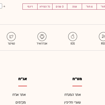
6 חוד'
שנה
3 שנים
כל המידע
דינמי
מ -
מט"ח
אג"ח
אתר המט"ח
אתר אג"ח
שערי חליפין
מק"מים