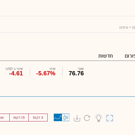
ס
> גרפים
ורום
חדשות
שער
שינוי
שינוי ב USD
-4.61
-5.67%
76.76
3 דקות
15 דקות
שע