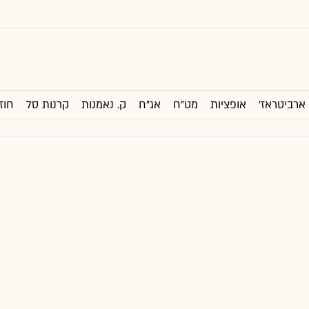
ארביטראז'
אופציות
מט"ח
אג"ח
ק. נאמנות
קרנות סל
חוז