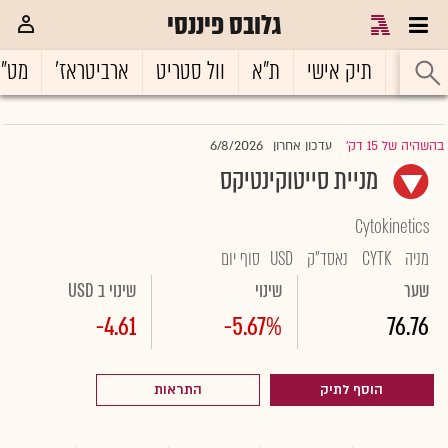
גלובס פיננסי
ראשי
תיק אישי
ת"א
וול סטריט
ארביטראז'
מט"
6/8/2026
בהשהיה של 15 דק'
עדכון אחרון
|
מניית סייטוקינטיקס
Cytokinetics
מניה
CYTK
נאסד"ק
USD
סוף יום
שער
שינוי
שינוי ב USD
-4.61
-5.67%
76.76
הוסף לתיק
התראות