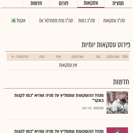
עסקאות
תמצית
פורום
חדשות
סה"כ עסקאות
סה"כ כמות
סה"כ נפח מסחר
(א' ₪)
אקסל
פירוט עסקאות יומיות
מספר
שעת עסקה
מצב
שער עסקה
שינוי
כמות
נפח מסחר ב- ₪
אין עסקאות
חדשות
מנהל ההשקעות שממליץ על מניה שהיא "כמו לקנות
בונקר"
08.08.2026
כתבי גלובס
מנהל ההשקעות שממליץ על מניה שהיא "כמו לקנות