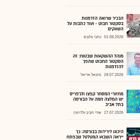
הבכיר שרואה הזדמנות
בסקטור חבוט - ועוד כתבות על
השווקים
01.08.2026
כתבי גלובס
מנהל ההשקעות שבטוח: זה
הסקטור החבוט שהפך
להזדמנות
28.07.2026
נתנאל אריאל
מחזורי המסחר קפצו ולג'פריס
יש המלצה חמה על הבורסה
בתל אביב
27.07.2026
שירי חביב-ולדהורן
היכונו לירידות בבורסה: כך
ייראה השבוע המטלטל שבפתח