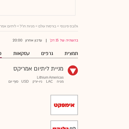
גלובס פיננסי
>
בורסות עולם
>
מניות חו"ל
>
ליתיום אמר
20:00
בהשהיה של 15 דק'
עדכון אחרון
|
תמצית
גרפים
עסקאות
פ
מניית ליתיום אמריקס
Lithium Americas
מניה
LAC
ניו-יורק
USD
סוף יום