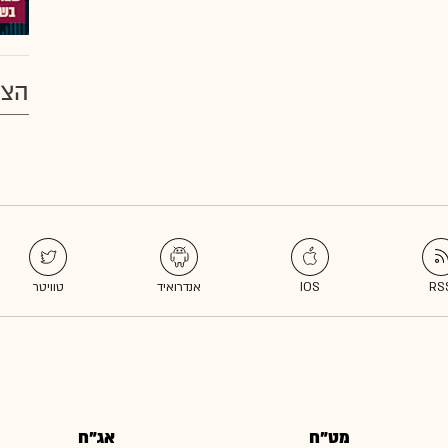
הצע
מט"ח
אג"ח