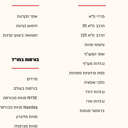
מדדי ת"א
אתר הקרנות
הרכב ת"א 35
חיפוש קרנות
הרכב ת"א 125
השוואה ביצועי קרנות
ציטוטי מניות
אתר המעו"ף
בורסות בחו"ל
נגזרות מעו"ף
מפת פוזיציות פתוחות
מדדים
כתבי אופציה
בורסות בעולם
נגזרות דולר
מניות מבורסת NYSE
נגזרות אירו
מניות מבורסת Nasdaq
ברומטר-מגמות
מניות מלונדון
מניות מגרמניה