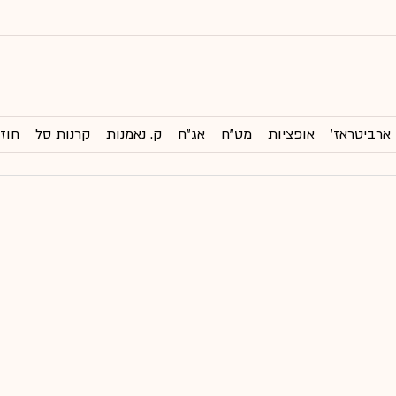
ארביטראז'
אופציות
מט"ח
אג"ח
ק. נאמנות
קרנות סל
חוזי