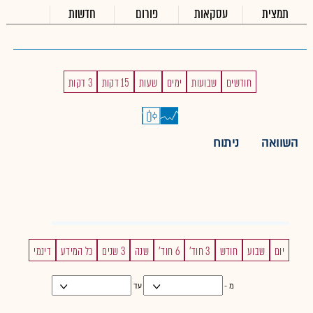
תמצית
עסקאות
פורום
חדשות
חודשים
שבועות
ימים
שעות
15 דקות
3 דקות
השוואה
ניתוח
יום
שבוע
חודש
3 חוד'
6 חוד'
שנה
3 שנים
כל המידע
דינמי
מ -
עד