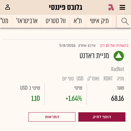
גלובס פיננסי
ראשי
תיק אישי
ת"א
וול סטריט
ארביטראז'
מט"
5/8/2026
בהשהיה של 15 דק'
עדכון אחרון
|
מניית ראדנט
RadNet
מניה
RDNT
נאסד"ק
USD
סוף יום
שער
שינוי
שינוי ב USD
1.10
+1.64%
68.16
הוסף לתיק
התראות