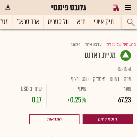
גלובס פיננסי
ראשי
תיק אישי
ת"א
וול סטריט
ארביטראז'
מט"
15:24
בהשהיה של 15 דק'
עדכון אחרון
|
מניית ראדנט
RadNet
מניה
RDNT
נאסד"ק
USD
רציף
שער
שינוי
שינוי ב USD
0.17
+0.25%
67.23
הוסף לתיק
התראות