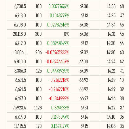
6,708.5
100
0.03727674%
67.08
14:38
48
6,713.0
100
0.1043797%
67.13
14:35
47
6,708.0
100
0.02982616%
67.08
14:34
46
20,118.0
300
0%
67.06
14:31
45
6,712.0
100
0.08947849%
67.12
14:30
44
13,806.1
206
-0.05965233%
67.02
14:30
43
6,700.0
100
-0.08946657%
67.00
14:24
42
8,386.3
125
0.04473925%
67.09
14:21
41
6,691.5
100
-0.2162218%
66.92
14:19
40
6,691.5
100
-0.2162218%
66.92
14:19
39
6,697.0
100
-0.1341999%
66.97
14:16
38
75,923.4
1,128
0.369823%
67.31
14:12
37
6,714.0
100
0.1193047%
67.14
14:10
36
11,415.5
170
0.1342177%
67.15
14:08
35