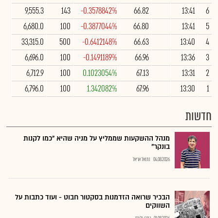
9,555.3
143
-0.3578842%
66.82
13:41
6
6,680.0
100
-0.3877044%
66.80
13:41
5
33,315.0
500
-0.6412148%
66.63
13:40
4
6,696.0
100
-0.1491189%
66.96
13:36
3
6,712.9
100
0.1023054%
67.13
13:31
2
6,796.0
100
1.342082%
67.96
13:30
1
חדשות
מנהל ההשקעות שממליץ על מניה שהיא "כמו לקנות
בונקר"
04.08.2026
נתנאל אריאל
הבכיר שרואה הזדמנות בסקטור חבוט - ועוד כתבות על
השווקים