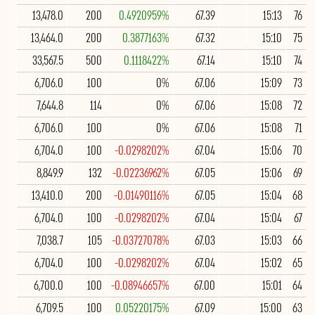
13,478.0
200
0.4920959%
67.39
15:13
76
13,464.0
200
0.3877163%
67.32
15:10
75
33,567.5
500
0.1118422%
67.14
15:10
74
6,706.0
100
0%
67.06
15:09
73
7,644.8
114
0%
67.06
15:08
72
6,706.0
100
0%
67.06
15:08
71
6,704.0
100
-0.0298202%
67.04
15:06
70
8,849.9
132
-0.02236962%
67.05
15:06
69
13,410.0
200
-0.01490116%
67.05
15:04
68
6,704.0
100
-0.0298202%
67.04
15:04
67
7,038.7
105
-0.03727078%
67.03
15:03
66
6,704.0
100
-0.0298202%
67.04
15:02
65
6,700.0
100
-0.08946657%
67.00
15:01
64
6,709.5
100
0.05220175%
67.09
15:00
63