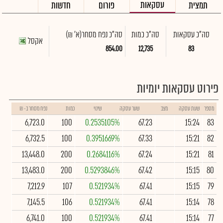
עסקאות
תמצית
פורום
חדשות
סה"כ עסקאות
סה"כ כמות
סה"כ נפח מסחר
(א' ₪)
אקסל
854.00
12,735
83
פירוט עסקאות יומיות
מספר
שעת עסקה
מצב
שער עסקה
שינוי
כמות
נפח מסחר ב- ₪
6,723.0
100
0.2535105%
67.23
15:24
83
6,732.5
100
0.3951669%
67.33
15:21
82
13,448.0
200
0.2684116%
67.24
15:21
81
13,483.0
200
0.5293846%
67.42
15:15
80
7,212.9
107
0.521934%
67.41
15:15
79
7,145.5
106
0.521934%
67.41
15:14
78
6,741.0
100
0.521934%
67.41
15:14
77