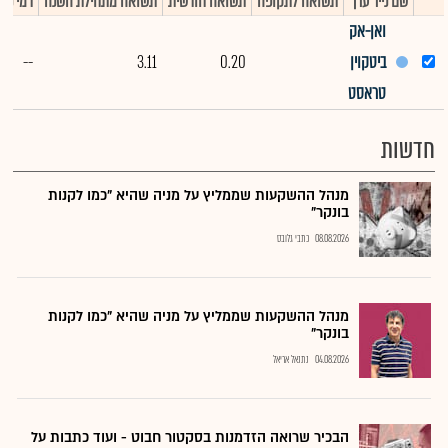
שם נייר ערך
תשואה לתקופה
תשואה חודשית
תשואה מתחילת השנה
דמי ניה
ואן-אק
ביטקוין
0.20
3.11
--
טראסט
חדשות
מנהל ההשקעות שממליץ על מניה שהיא "כמו לקנות
בונקר"
08.08.2026
כתבי גלובס
מנהל ההשקעות שממליץ על מניה שהיא "כמו לקנות
בונקר"
04.08.2026
נתנאל אריאל
הבכיר שרואה הזדמנות בסקטור חבוט - ועוד כתבות על