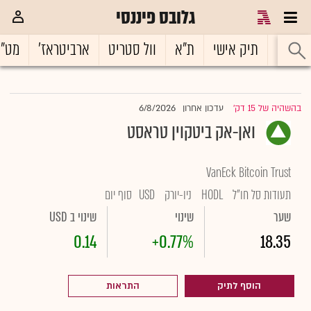
גלובס פיננסי
ראשי
תיק אישי
ת"א
וול סטריט
ארביטראז'
מט"
6/8/2026
בהשהיה של 15 דק'
עדכון אחרון
|
ואן-אק ביטקוין טראסט
VanEck Bitcoin Trust
תעודות סל חו"ל
HODL
ניו-יורק
USD
סוף יום
שער
שינוי
שינוי ב USD
0.14
+0.77%
18.35
הוסף לתיק
התראות