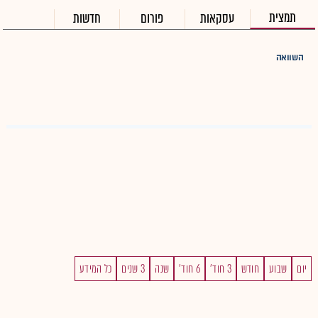
תמצית
עסקאות
פורום
חדשות
השוואה
יום
שבוע
חודש
3 חוד'
6 חוד'
שנה
3 שנים
כל המידע