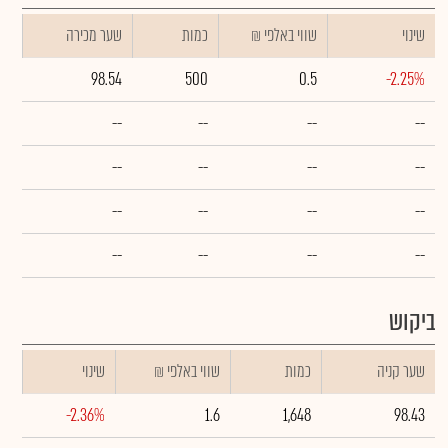
שינוי
₪ שווי באלפי
כמות
שער מכירה
98.54
500
0.5
-2.25%
--
--
--
--
--
--
--
--
--
--
--
--
--
--
--
--
ביקוש
שער קניה
כמות
₪ שווי באלפי
שינוי
-2.36%
1.6
1,648
98.43