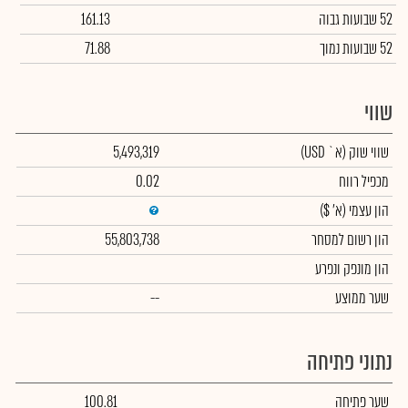
52 שבועות גבוה
161.13
52 שבועות נמוך
71.88
שווי
שווי שוק
(א` USD)
5,493,319
מכפיל רווח
0.02
הון עצמי
(א' $)
הון רשום למסחר
55,803,738
הון מונפק ונפרע
שער ממוצע
--
נתוני פתיחה
שער פתיחה
100.81