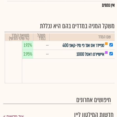
אין נתונים
משקל המניה במדדים בהם היא נכללת
משקל
תשואת המדד
שם המדד
במדד
(% שינוי חודשי)
1.92%
--
ספיידר אס אנד פי מיד-קאפ 400
2.95%
--
איישיירס ראסל 1000
חיפושים אחרונים
חדשות המילטון ליין
עוד חדשות