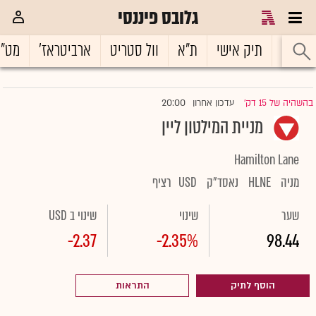
גלובס פיננסי
ראשי
תיק אישי
ת"א
וול סטריט
ארביטראז'
מט"
20:00
בהשהיה של 15 דק'
עדכון אחרון
|
מניית המילטון ליין
Hamilton Lane
מניה
HLNE
נאסד"ק
USD
רציף
שער
שינוי
שינוי ב USD
-2.37
-2.35%
98.44
הוסף לתיק
התראות