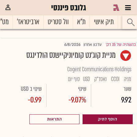
גלובס פיננסי
ראשי
תיק אישי
ת"א
וול סטריט
ארביטראז'
מט"
6/8/2026
בהשהיה של 15 דק'
עדכון אחרון
|
מניית קוג'נט קומיוניקיישנס הולדינגס
Cogent Communications Holdings
מניה
CCOI
נאסד"ק
USD
סוף יום
שער
שינוי
שינוי ב USD
-0.99
-9.07%
9.92
הוסף לתיק
התראות