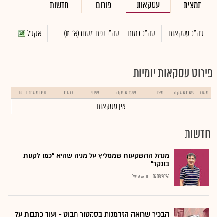
עסקאות
תמצית
פורום
חדשות
סה"כ עסקאות
סה"כ כמות
סה"כ נפח מסחר
(א' ₪)
אקסל
פירוט עסקאות יומיות
מספר
שעת עסקה
מצב
שער עסקה
שינוי
כמות
נפח מסחר ב- ₪
אין עסקאות
חדשות
מנהל ההשקעות שממליץ על מניה שהיא "כמו לקנות
בונקר"
04.08.2026
נתנאל אריאל
הבכיר שרואה הזדמנות בסקטור חבוט - ועוד כתבות על