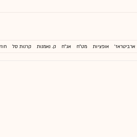
ארביטראז'
אופציות
מט"ח
אג"ח
ק. נאמנות
קרנות סל
חוזי