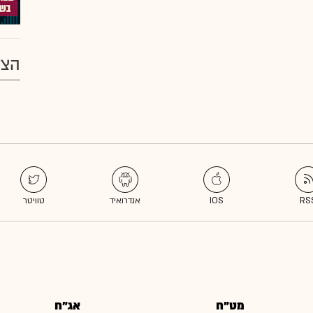
הצע
מט"ח
אג"ח