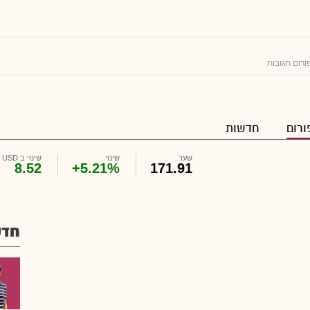
ורום תגובות
ורום
חדשות
שער
שינוי
שינוי ב USD
8.52
+5.21%
171.91
חדש