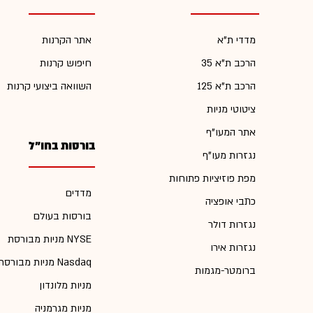
מדדי ת"א
אתר הקרנות
הרכב ת"א 35
חיפוש קרנות
הרכב ת"א 125
השוואה ביצועי קרנות
ציטוטי מניות
אתר המעו"ף
בורסות בחו"ל
נגזרות מעו"ף
מפת פוזיציות פתוחות
מדדים
כתבי אופציה
בורסות בעולם
נגזרות דולר
מניות מבורסת NYSE
נגזרות אירו
מניות מבורסת Nasdaq
ברומטר-מגמות
מניות מלונדון
מניות מגרמניה