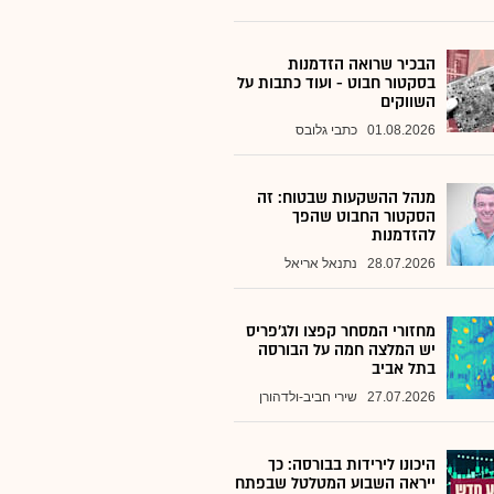
הבכיר שרואה הזדמנות
בסקטור חבוט - ועוד כתבות על
השווקים
01.08.2026
כתבי גלובס
מנהל ההשקעות שבטוח: זה
הסקטור החבוט שהפך
להזדמנות
28.07.2026
נתנאל אריאל
מחזורי המסחר קפצו ולג'פריס
יש המלצה חמה על הבורסה
בתל אביב
27.07.2026
שירי חביב-ולדהורן
היכונו לירידות בבורסה: כך
ייראה השבוע המטלטל שבפתח