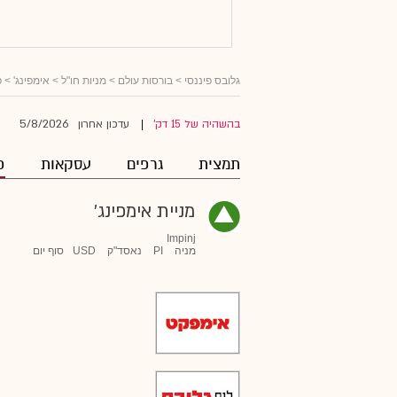
גלובס פיננסי
>
בורסות עולם
>
מניות חו"ל
>
אימפינג'
> פ
5/8/2026
בהשהיה של 15 דק'
עדכון אחרון
|
תמצית
גרפים
עסקאות
פ
מניית אימפינג'
Impinj
מניה
PI
נאסד"ק
USD
סוף יום