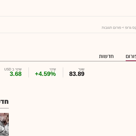
 גרופ
> פורום תגובות
ורום
חדשות
שער
שינוי
שינוי ב USD
3.68
+4.59%
83.89
חדש