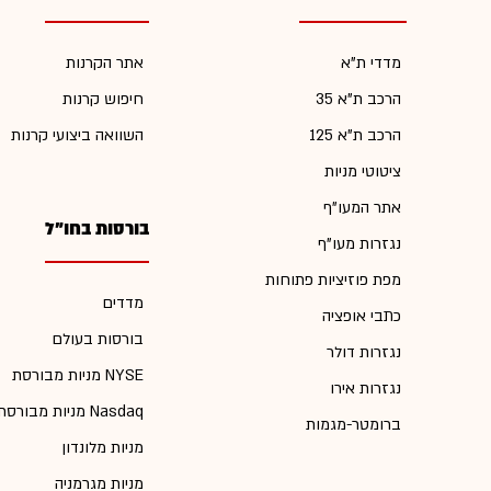
מדדי ת"א
אתר הקרנות
הרכב ת"א 35
חיפוש קרנות
הרכב ת"א 125
השוואה ביצועי קרנות
ציטוטי מניות
אתר המעו"ף
בורסות בחו"ל
נגזרות מעו"ף
מפת פוזיציות פתוחות
מדדים
כתבי אופציה
בורסות בעולם
נגזרות דולר
מניות מבורסת NYSE
נגזרות אירו
מניות מבורסת Nasdaq
ברומטר-מגמות
מניות מלונדון
מניות מגרמניה