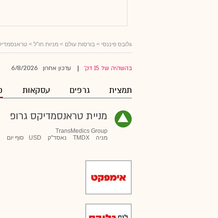
גלובס פיננסי
>
בורסות עולם
>
מניות חו"ל
>
טראנסמדיקס
6/8/2026
בהשהיה של 15 דק'
עדכון אחרון
|
תמצית
גרפים
עסקאות
פ
מניית טראנסמדיקס גרופ
TransMedics Group
מניה
TMDX
נאסד"ק
USD
סוף יום