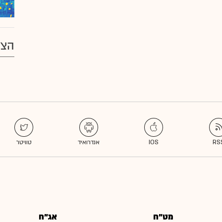
הצע
מט"ח
אג"ח