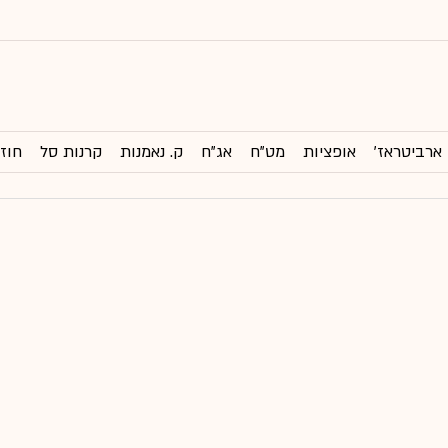
ארביטראז'
אופציות
מט"ח
אג"ח
ק. נאמנות
קרנות סל
חוזי