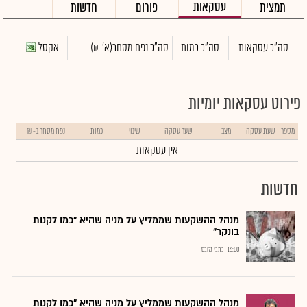
עסקאות
תמצית
פורום
חדשות
סה"כ עסקאות
סה"כ כמות
סה"כ נפח מסחר
(א' ₪)
אקסל
פירוט עסקאות יומיות
מספר
שעת עסקה
מצב
שער עסקה
שינוי
כמות
נפח מסחר ב- ₪
אין עסקאות
חדשות
מנהל ההשקעות שממליץ על מניה שהיא "כמו לקנות
בונקר"
16:00
כתבי גלובס
מנהל ההשקעות שממליץ על מניה שהיא "כמו לקנות