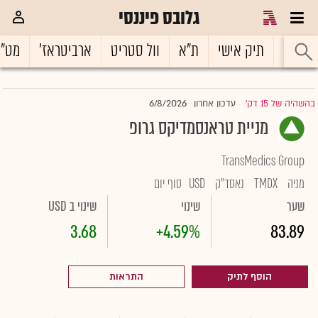
גלובס פיננסי
ראשי
תיק אישי
ת"א
וול סטריט
ארביטראז'
מט"
6/8/2026
בהשהיה של 15 דק'
עדכון אחרון
|
מניית טראנסמדיקס גרופ
TransMedics Group
מניה
TMDX
נאסד"ק
USD
סוף יום
שער
שינוי
שינוי ב USD
3.68
+4.59%
83.89
הוסף לתיק
התראות