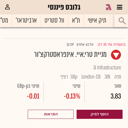
גלובס פיננסי
ראשי
תיק אישי
ת"א
וול סטריט
ארביטראז'
מט"
11:19
בהשהיה של 15 דק'
עדכון אחרון
|
מניית טרי.איי. אינפראסטרקצ'ור
3i Infrastructure
מניה
3IN
London-CB
GBp
רציף
שער
שינוי
שינוי בGBp-p
-0.01
-0.13%
3.83
הוסף לתיק
התראות