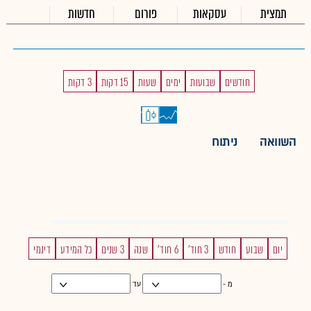
תמצית
עסקאות
פורום
חדשות
חודשים
שבועות
ימים
שעות
15 דקות
3 דקות
השוואה
ניתוח
יום
שבוע
חודש
3 חוד'
6 חוד'
שנה
3 שנים
כל המידע
דינמי
מ -
עד