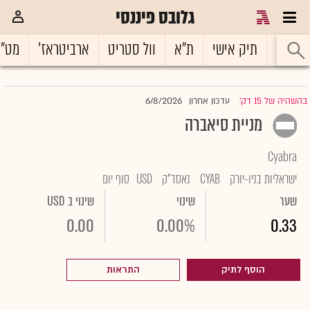
גלובס פיננסי
ראשי
תיק אישי
ת"א
וול סטריט
ארביטראז'
מט"
6/8/2026
בהשהיה של 15 דק'
עדכון אחרון
|
מניית סיאברה
Cyabra
ישראליות בניו-יורק
CYAB
נאסד"ק
USD
סוף יום
שער
שינוי
שינוי ב USD
0.00
0.00%
0.33
הוסף לתיק
התראות