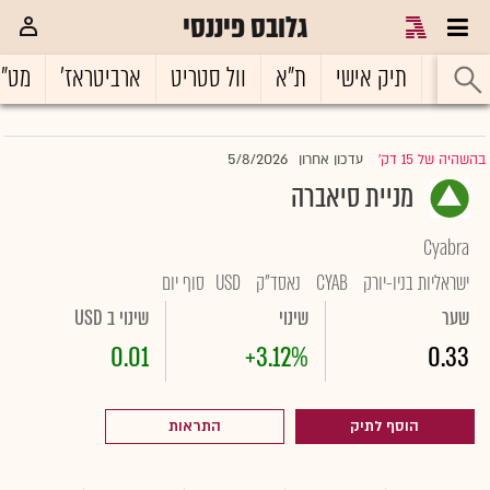
גלובס פיננסי
ראשי
תיק אישי
ת"א
וול סטריט
ארביטראז'
מט"
5/8/2026
בהשהיה של 15 דק'
עדכון אחרון
|
מניית סיאברה
Cyabra
ישראליות בניו-יורק
CYAB
נאסד"ק
USD
סוף יום
שער
שינוי
שינוי ב USD
0.01
+3.12%
0.33
הוסף לתיק
התראות