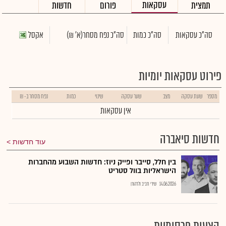
עסקאות
תמצית
פורום
חדשות
סה"כ עסקאות
סה"כ כמות
סה"כ נפח מסחר
(א' ₪)
אקסל
פירוט עסקאות יומיות
מספר
שעת עסקה
מצב
שער עסקה
שינוי
כמות
נפח מסחר ב- ₪
אין עסקאות
חדשות סיאברה
עוד חדשות
בין חלל, סייבר ופייק ניוז: חדשות השבוע מהחברות
הישראליות בוול סטריט
14.06.2026
שירי חביב ולדהורן