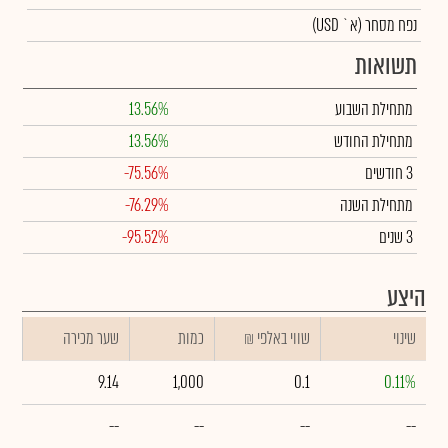
נפח מסחר
(א` USD)
תשואות
מתחילת השבוע
13.56%
מתחילת החודש
13.56%
3 חודשים
-75.56%
מתחילת השנה
-76.29%
3 שנים
-95.52%
היצע
שינוי
₪ שווי באלפי
כמות
שער מכירה
9.14
1,000
0.1
0.11%
--
--
--
--