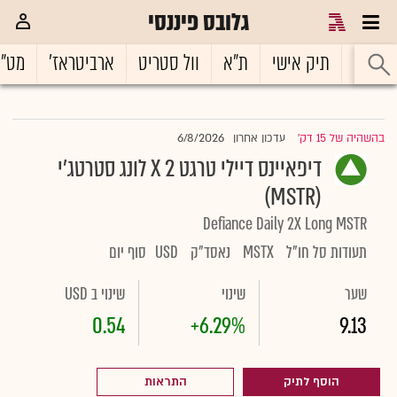
גלובס פיננסי
ראשי
תיק אישי
ת"א
וול סטריט
ארביטראז'
מט"
6/8/2026
בהשהיה של 15 דק'
עדכון אחרון
|
דיפאיינס דיילי טרגט 2 X לונג סטרטג'י
(MSTR)
Defiance Daily 2X Long MSTR
תעודות סל חו"ל
MSTX
נאסד"ק
USD
סוף יום
שער
שינוי
שינוי ב USD
0.54
+6.29%
9.13
הוסף לתיק
התראות