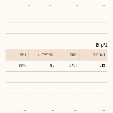
--
--
--
--
--
--
--
--
--
--
--
--
ביקוש
שער קניה
כמות
₪ שווי באלפי
שינוי
0.00%
0.9
9,730
9.13
--
--
--
--
--
--
--
--
--
--
--
--
--
--
--
--