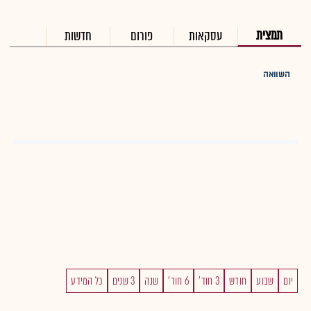
תמצית
עסקאות
פורום
חדשות
השוואה
יום
שבוע
חודש
3 חוד'
6 חוד'
שנה
3 שנים
כל המידע