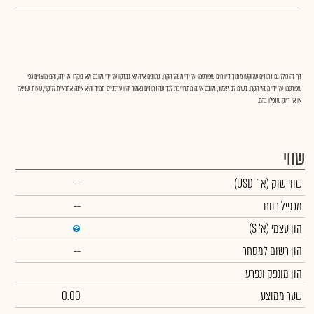
דף זה כולל גם נתונים שלוקטו מתוך דיווחים שפורסמו על ידי מנהל הקרן. נתונים אלה לא נבדקו על ידי גלובס ולא בוקרו על ידה, והם מוצגים כפי
שפורסמו על ידי מנהל הקרן. בשים לב לאמור, גלובס אינה מתחייבת לכך שהנתונים כאמור יהיו עדכניים תמיד והיא אינה אחראית לליקוי, טעות שגיאה
או אי דיוק שנפלו בהם.
שווי
שווי שוק
(א` USD)
--
מכפיל רווח
--
הון עצמי
(א' $)
הון רשום למסחר
--
הון מונפק ונפרע
שער ממוצע
0.00