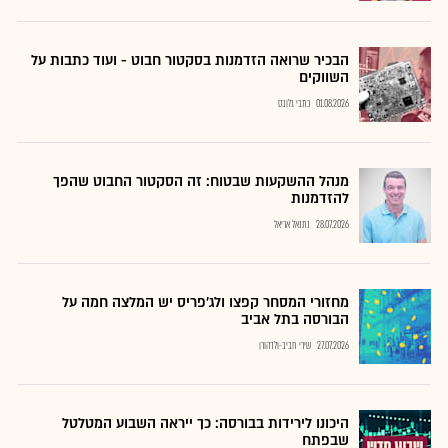
הבכיר שרואה הזדמנות בסקטור חבוט - ועוד כתבות על
השווקים
01.08.2026
כתבי גלובס
מנהל ההשקעות שבטוח: זה הסקטור החבוט שהפך
להזדמנות
28.07.2026
נתנאל אריאל
מחזורי המסחר קפצו ולג'פריס יש המלצה חמה על
הבורסה בתל אביב
27.07.2026
שירי חביב-ולדהורן
היכונו לירידות בבורסה: כך ייראה השבוע המטלטל
שבפתח