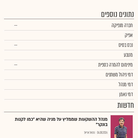
נתונים נוספים
חברה מנפיקה
--
אפיק
נכס בסיס
--
מטבע
מינימום להמרה כספית
--
דמי ניהול משתנים
דמי מנהל
דמי נאמן
חדשות
מנהל ההשקעות שממליץ על מניה שהיא "כמו לקנות
בונקר"
04.08.2026
נתנאל אריאל