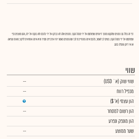
דף זה כולל גם נתונים שלוקטו מתוך דיווחים שפורסמו על ידי מנהל הקרן. נתונים אלה לא נבדקו על ידי גלובס ולא בוקרו על ידה, והם מוצגים כפי
שפורסמו על ידי מנהל הקרן. בשים לב לאמור, גלובס אינה מתחייבת לכך שהנתונים כאמור יהיו עדכניים תמיד והיא אינה אחראית לליקוי, טעות שגיאה
או אי דיוק שנפלו בהם.
שווי
שווי שוק
(א` USD)
--
מכפיל רווח
--
הון עצמי
(א' $)
הון רשום למסחר
--
הון מונפק ונפרע
שער ממוצע
--