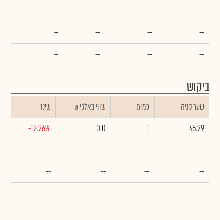
--
--
--
--
--
--
--
--
--
--
--
--
ביקוש
שער קניה
כמות
₪ שווי באלפי
שינוי
-12.26%
0.0
1
48.29
--
--
--
--
--
--
--
--
--
--
--
--
--
--
--
--