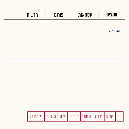
תמצית
עסקאות
פורום
חדשות
השוואה
יום
שבוע
חודש
3 חוד'
6 חוד'
שנה
3 שנים
כל המידע