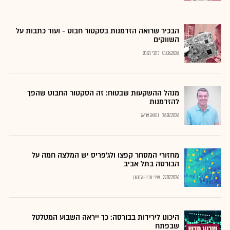
הבכיר שרואה הזדמנות בסקטור חבוט - ועוד כתבות על
השווקים
01.08.2026
כתבי גלובס
מנהל ההשקעות שבטוח: זה הסקטור החבוט שהפך
להזדמנות
28.07.2026
נתנאל אריאל
מחזורי המסחר קפצו ולג'פריס יש המלצה חמה על
הבורסה בתל אביב
27.07.2026
שירי חביב-ולדהורן
היכונו לירידות בבורסה: כך ייראה השבוע המטלטל
שבפתח