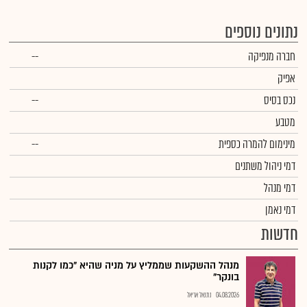
נתונים נוספים
חברה מנפיקה
--
אפיק
נכס בסיס
--
מטבע
מינימום להמרה כספית
--
דמי ניהול משתנים
דמי מנהל
דמי נאמן
חדשות
מנהל ההשקעות שממליץ על מניה שהיא "כמו לקנות
בונקר"
04.08.2026
נתנאל אריאל