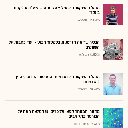
מנהל ההשקעות שממליץ על מניה שהיא "כמו לקנות
בונקר"
04.08.2026
נתנאל אריאל
הבכיר שרואה הזדמנות בסקטור חבוט - ועוד כתבות על
השווקים
01.08.2026
כתבי גלובס
מנהל ההשקעות שבטוח: זה הסקטור החבוט שהפך
להזדמנות
28.07.2026
נתנאל אריאל
מחזורי המסחר קפצו ולג'פריס יש המלצה חמה על
הבורסה בתל אביב
27.07.2026
שירי חביב-ולדהורן