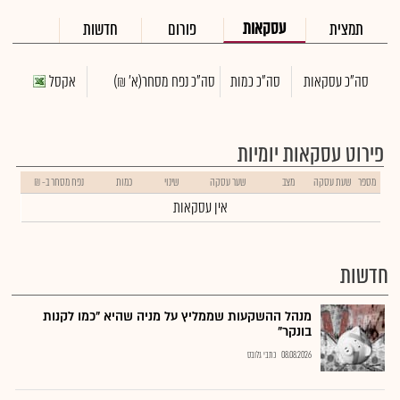
עסקאות
תמצית
פורום
חדשות
סה"כ עסקאות
סה"כ כמות
סה"כ נפח מסחר
(א' ₪)
אקסל
פירוט עסקאות יומיות
מספר
שעת עסקה
מצב
שער עסקה
שינוי
כמות
נפח מסחר ב- ₪
אין עסקאות
חדשות
מנהל ההשקעות שממליץ על מניה שהיא "כמו לקנות
בונקר"
08.08.2026
כתבי גלובס