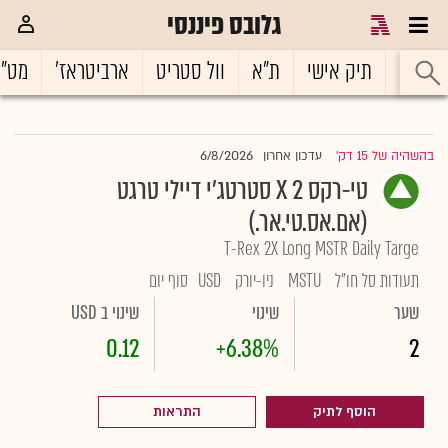
גלובס פיננסי
ראשי
תיק אישי
ת"א
וול סטריט
ארביטראז'
מט"
6/8/2026
בהשהיה של 15 דק'
עדכון אחרון
|
טי-רקס 2 X סטרטג'י דיילי טרגט
(אם.אס.טי.אר.)
T-Rex 2X Long MSTR Daily Targe
תעודות סל חו"ל
MSTU
ניו-יורק
USD
סוף יום
שער
שינוי
שינוי ב USD
0.12
+6.38%
2
הוסף לתיק
התראות