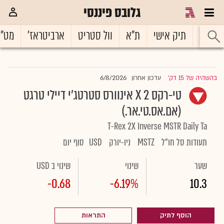
גלובס פיננסי
ראשי
תיק אישי
ת"א
וול סטריט
ארביטראז'
מט"
6/8/2026
בהשהיה של 15 דק'
עדכון אחרון
|
טי-רקס 2 X אינוורס סטרטג'י דיילי טרגט
(אם.אס.טי.אר.)
T-Rex 2X Inverse MSTR Daily Ta
תעודות סל חו"ל
MSTZ
ניו-יורק
USD
סוף יום
שער
שינוי
שינוי ב USD
-0.68
-6.19%
10.3
הוסף לתיק
התראות