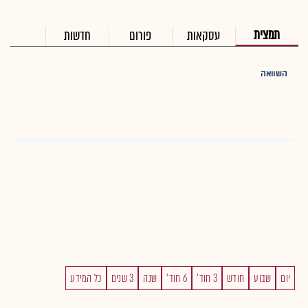
תמצית
עסקאות
פורום
חדשות
השוואה
יום
שבוע
חודש
3 חוד'
6 חוד'
שנה
3 שנים
כל המידע