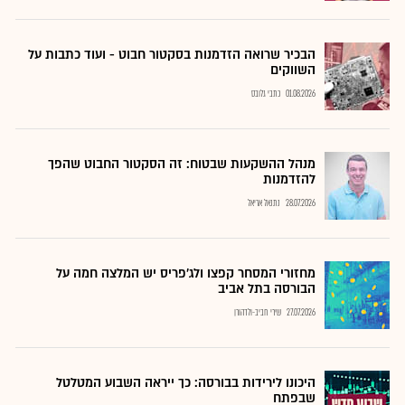
הבכיר שרואה הזדמנות בסקטור חבוט - ועוד כתבות על
השווקים
01.08.2026
כתבי גלובס
מנהל ההשקעות שבטוח: זה הסקטור החבוט שהפך
להזדמנות
28.07.2026
נתנאל אריאל
מחזורי המסחר קפצו ולג'פריס יש המלצה חמה על
הבורסה בתל אביב
27.07.2026
שירי חביב-ולדהורן
היכונו לירידות בבורסה: כך ייראה השבוע המטלטל
שבפתח