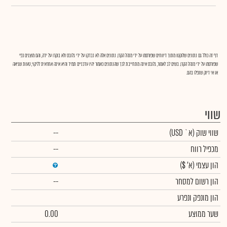
דף זה כולל גם נתונים שלוקטו מתוך דיווחים שפורסמו על ידי מנהל הקרן. נתונים אלה לא נבדקו על ידי גלובס ולא בוקרו על ידה, והם מוצגים כפי
שפורסמו על ידי מנהל הקרן. בשים לב לאמור, גלובס אינה מתחייבת לכך שהנתונים כאמור יהיו עדכניים תמיד והיא אינה אחראית לליקוי, טעות שגיאה
או אי דיוק שנפלו בהם.
שווי
שווי שוק
(א` USD)
--
מכפיל רווח
--
הון עצמי
(א' $)
הון רשום למסחר
--
הון מונפק ונפרע
שער ממוצע
0.00