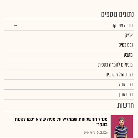
נתונים נוספים
חברה מנפיקה
--
אפיק
נכס בסיס
--
מטבע
מינימום להמרה כספית
--
דמי ניהול משתנים
דמי מנהל
דמי נאמן
חדשות
מנהל ההשקעות שממליץ על מניה שהיא "כמו לקנות
בונקר"
04.08.2026
נתנאל אריאל