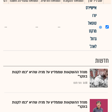
שם נייר ערך
תשואה לתקופה
תשואה חודשית
תשואה מתחילת השנה
דמי ני
איישיירס
יורו
טוטאל
--
--
--
מרקט
גרות'
לארג'
חדשות
מנהל ההשקעות שממליץ על מניה שהיא "כמו לקנות
בונקר"
16:00
כתבי גלובס
מנהל ההשקעות שממליץ על מניה שהיא "כמו לקנות
בונקר"