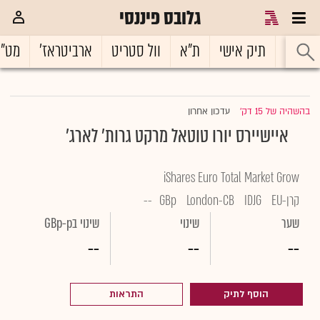
גלובס פיננסי
ראשי
תיק אישי
ת"א
וול סטריט
ארביטראז'
מט"
בהשהיה של 15 דק'
עדכון אחרון
|
איישיירס יורו טוטאל מרקט גרות' לארג'
iShares Euro Total Market Grow
קרן-EU
IDJG
London-CB
GBp
--
שער
שינוי
שינוי בGBp-p
--
--
--
הוסף לתיק
התראות