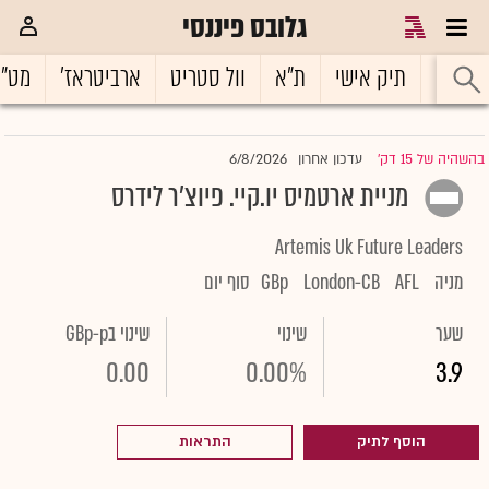
גלובס פיננסי
ראשי
תיק אישי
ת"א
וול סטריט
ארביטראז'
מט"
6/8/2026
בהשהיה של 15 דק'
עדכון אחרון
|
מניית ארטמיס יו.קיי. פיוצ'ר לידרס
Artemis Uk Future Leaders
מניה
AFL
London-CB
GBp
סוף יום
שער
שינוי
שינוי בGBp-p
0.00
0.00%
3.9
הוסף לתיק
התראות