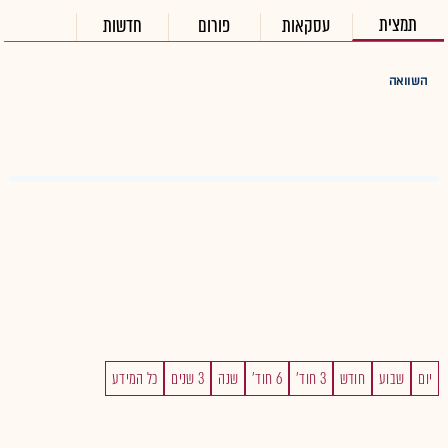
תמצית
עסקאות
פורום
חדשות
השוואה
יום
שבוע
חודש
3 חוד'
6 חוד'
שנה
3 שנים
כל המידע