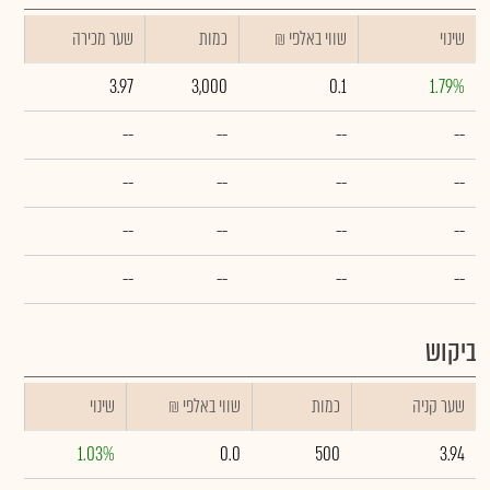
שינוי
₪ שווי באלפי
כמות
שער מכירה
3.97
3,000
0.1
1.79%
--
--
--
--
--
--
--
--
--
--
--
--
--
--
--
--
ביקוש
שער קניה
כמות
₪ שווי באלפי
שינוי
1.03%
0.0
500
3.94