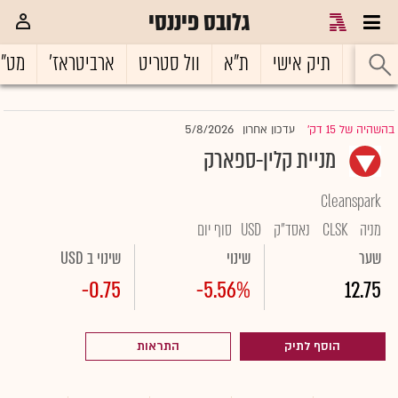
גלובס פיננסי
ראשי
תיק אישי
ת"א
וול סטריט
ארביטראז'
מט"
5/8/2026
בהשהיה של 15 דק'
עדכון אחרון
|
מניית קלין-ספארק
Cleanspark
מניה
CLSK
נאסד"ק
USD
סוף יום
שער
שינוי
שינוי ב USD
-0.75
-5.56%
12.75
הוסף לתיק
התראות