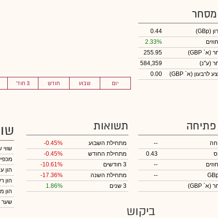
 מסחר
ון
(GBp)
0.44
וזים
2.33%
חר
(א` GBP)
255.95
חר
(ע"נ)
584,359
לרבעון (א` GBP)
0.00
יום
שבוע
חודש
3 חוד'
 פתיחה
תשואות
שוו
חה
--
מתחילת השבוע
-0.45%
שווי 
ס
0.43
מתחילת החודש
-0.45%
מכפיל
וזים
--
3 חודשים
-10.61%
הון ע
--
מתחילת השנה
-17.36%
הון ר
חר
(א` GBP)
3 שנים
1.86%
הון מ
שער 
ביקוש