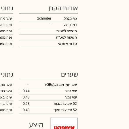
אודות הקרן
נתוני
גוף מנהל
Schroder
שער אחר
דמי ניהול
--
שינוי באח
חשיפה למניות
נפח מס
חשיפה למט"ח
נפח מס
סיכוני אשראי
נפח ממוצע 
שערים
נתוני
שער יומי ממוצע
(GBp)
--
שער פתי
יומי גבוה
0.44
שער בסי
יומי נמוך
0.43
שינוי באח
52 שבועות גבוה
0.58
שינוי
ב- GBp
52 שבועות נמוך
0.43
נפח מס
היצע