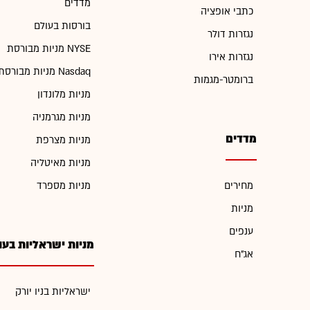
מדדים
כתבי אופציה
בורסות בעולם
נגזרות דולר
מניות מבורסת NYSE
נגזרות אירו
מניות מבורסת Nasdaq
ברומטר-מגמות
מניות מלונדון
מניות מגרמניה
מדדים
מניות מצרפת
מניות מאיטליה
מחירים
מניות מספרד
מניות
ענפים
מניות ישראליות בעו
אג"ח
ישראליות בניו יורק