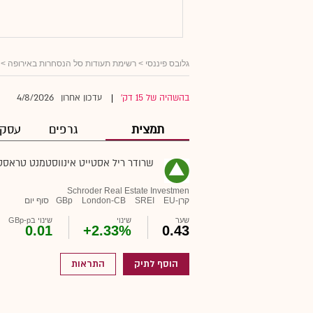
גלובס פיננסי
>
רשימת תעודות סל הנסחרות באירופה
> 
4/8/2026
בהשהיה של 15 דק'
עדכון אחרון
|
תמצית
גרפים
עסקא
שרודר ריל אסטייט אינווסטמנט טראסט
Schroder Real Estate Investmen
קרן-EU
SREI
London-CB
GBp
סוף יום
שער
שינוי
שינוי בGBp-p
0.01
+2.33%
0.43
הוסף לתיק
התראות