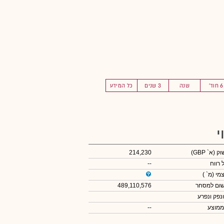
6 חוד'
שנה
3 שנים
כל המידע
י
שוק
(א` GBP)
214,230
 רווח
--
צמי
(מ` )
שום למסחר
489,110,576
ונפק ונפרע
ממוצע
--