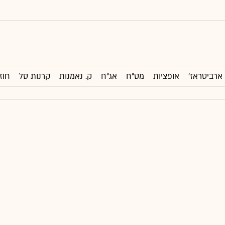
ארביטראז'
אופציות
מט"ח
אג"ח
ק. נאמנות
קרנות סל
חוז