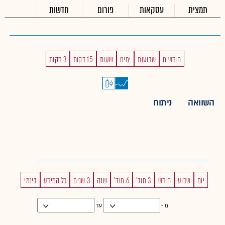
תמצית
עסקאות
פורום
חדשות
חודשים
שבועות
ימים
שעות
15 דקות
3 דקות
השוואה
ניתוח
יום
שבוע
חודש
3 חוד'
6 חוד'
שנה
3 שנים
כל המידע
דינמי
מ -
עד