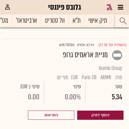
גלובס פיננסי
ראשי
תיק אישי
ת"א
וול סטריט
ארביטראז'
מט"
6/8/2026
בהשהיה של 15 דק'
עדכון אחרון
|
מניית אראמיס גרופ
Aramis Group
מניה
ARAMI
Paris-CB
EUR
סוף יום
שער
שינוי
שינוי ב EUR
0.00
0.00%
5.34
הוסף לתיק
התראות