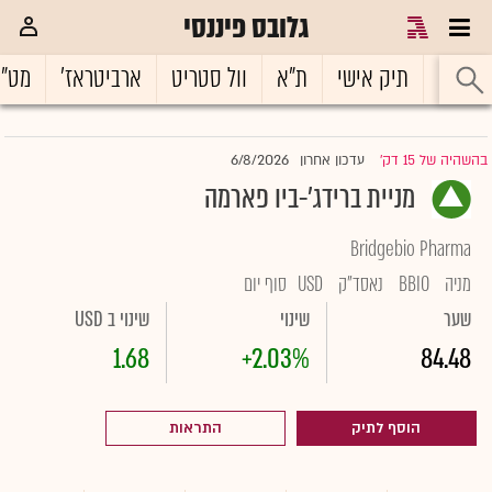
גלובס פיננסי
ראשי
תיק אישי
ת"א
וול סטריט
ארביטראז'
מט"
6/8/2026
בהשהיה של 15 דק'
עדכון אחרון
|
מניית ברידג'-ביו פארמה
Bridgebio Pharma
מניה
BBIO
נאסד"ק
USD
סוף יום
שער
שינוי
שינוי ב USD
1.68
+2.03%
84.48
הוסף לתיק
התראות