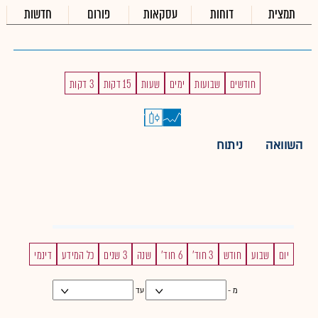
תמצית
דוחות
עסקאות
פורום
חדשות
חודשים
שבועות
ימים
שעות
15 דקות
3 דקות
השוואה
ניתוח
יום
שבוע
חודש
3 חוד'
6 חוד'
שנה
3 שנים
כל המידע
דינמי
מ -
עד