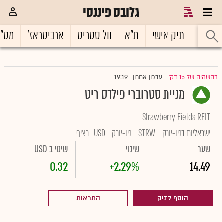
גלובס פיננסי
ראשי
תיק אישי
ת"א
וול סטריט
ארביטראז'
מט"
19:19
בהשהיה של 15 דק'
עדכון אחרון
|
מניית סטרוברי פילדס ריט
Strawberry Fields REIT
ישראליות בניו-יורק
STRW
ניו-יורק
USD
רציף
שער
שינוי
שינוי ב USD
0.32
+2.29%
14.49
הוסף לתיק
התראות