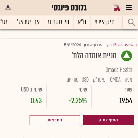
גלובס פיננסי
ראשי
תיק אישי
ת"א
וול סטריט
ארביטראז'
מט"
5/8/2026
בהשהיה של 15 דק'
עדכון אחרון
|
מניית אומדה הלת'
Omada Health
מניה
OMDA
נאסד"ק
USD
סוף יום
שער
שינוי
שינוי ב USD
0.43
+2.25%
19.54
הוסף לתיק
התראות