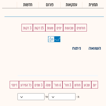
תמצית
עסקאות
פורום
חדשות
חודשים
שבועות
ימים
שעות
15 דקות
3 דקות
השוואה
ניתוח
יום
שבוע
חודש
3 חוד'
6 חוד'
שנה
3 שנים
כל המידע
דינמי
מ -
עד