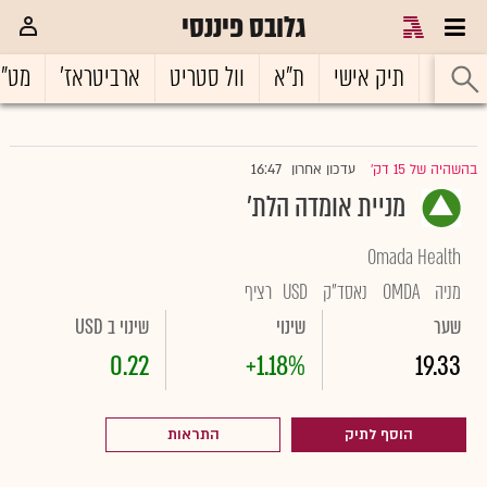
גלובס פיננסי
ראשי
תיק אישי
ת"א
וול סטריט
ארביטראז'
מט"
16:47
בהשהיה של 15 דק'
עדכון אחרון
|
מניית אומדה הלת'
Omada Health
מניה
OMDA
נאסד"ק
USD
רציף
שער
שינוי
שינוי ב USD
0.22
+1.18%
19.33
הוסף לתיק
התראות