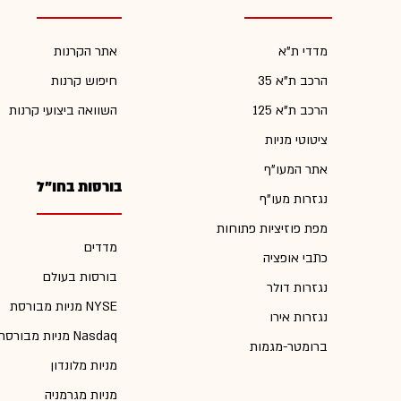
מדדי ת"א
אתר הקרנות
הרכב ת"א 35
חיפוש קרנות
הרכב ת"א 125
השוואה ביצועי קרנות
ציטוטי מניות
אתר המעו"ף
בורסות בחו"ל
נגזרות מעו"ף
מפת פוזיציות פתוחות
מדדים
כתבי אופציה
בורסות בעולם
נגזרות דולר
מניות מבורסת NYSE
נגזרות אירו
מניות מבורסת Nasdaq
ברומטר-מגמות
מניות מלונדון
מניות מגרמניה