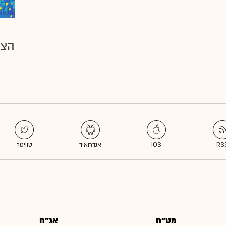
הצע
מט"ח
אג"ח