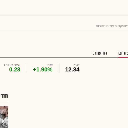
יוטיקס
> פורום תגובות
ורום
חדשות
שער
שינוי
שינוי ב USD
0.23
+1.90%
12.34
חדש