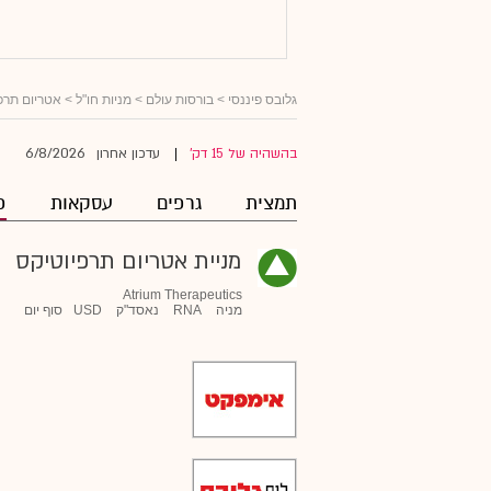
גלובס פיננסי
>
בורסות עולם
>
מניות חו"ל
>
אטריום תרפ
6/8/2026
בהשהיה של 15 דק'
עדכון אחרון
|
תמצית
גרפים
עסקאות
פ
מניית אטריום תרפיוטיקס
Atrium Therapeutics
מניה
RNA
נאסד"ק
USD
סוף יום