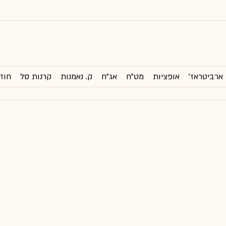
ארביטראז'
אופציות
מט"ח
אג"ח
ק. נאמנות
קרנות סל
חוזי